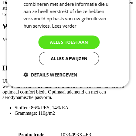
combineren met andere informatie die u
aan ze heeft verstrekt of die ze hebben
Verwijderbaar en waterbestendig zakje voor waardevolle spullen.
verzameld op basis van uw gebruik van
hun services.
Lees verder
Hoofdmateriaal - RAZOR
ALLES TOESTAAN
Ultradun, sneldrogend materiaal, speciaal ontwikkeld voor het
ALLES AFWIJZEN
wielrennen. Stof met uitstekende stretch die zich snel herstelt en
optimaal comfort biedt. Optimaal ademend en met een
aerodynamische pasvorm.
DETAILS WEERGEVEN
Stoffen: 86% PES, 14% EA
Grammage: 110g/m2
Noodzakelijk
Statistieken
Productcode
1033-093X--E3
Marketing
Functioneel
EAN
8591851416659
Tags
Aero fit | Zomer
M/V
Dames
SPORT
Fietsen
Niet geclassificeerd