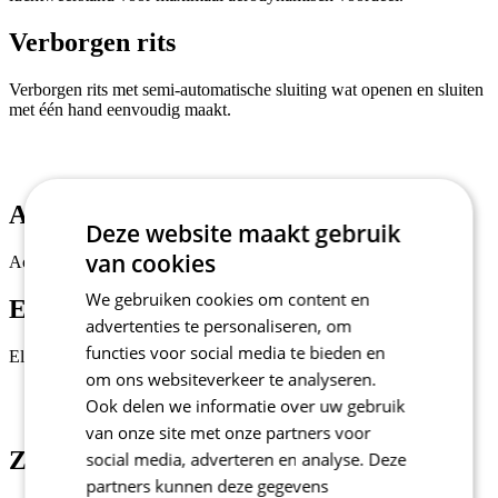
met één hand eenvoudig maakt.
Active naden
Actieve naden voor betere elasticiteit en een perfecte pasvorm.
Elastische tailleband
Deze website maakt gebruik
van cookies
Elastische tailleband van siliconen om opkruipen te voorkomen.
We gebruiken cookies om content en
advertenties te personaliseren, om
functies voor social media te bieden en
Zak met drie vakken
om ons websiteverkeer te analyseren.
Ook delen we informatie over uw gebruik
De shirt is voorzien van het LoadLock-systeem, dat de achterzakken
stabiel houdt. Dankzij de versterkte constructie voorkomt dit
van onze site met onze partners voor
systeem dat ze doorhangen wanneer ze volledig gevuld zijn.
social media, adverteren en analyse. Deze
partners kunnen deze gegevens
Waterbestendig zakje