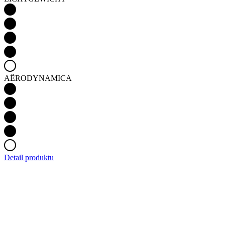
AËRODYNAMICA
Detail produktu
Dames fietsshirt korte mouwen RAZOR | PASSION
Z6 Racing Red
In winkelwagen
129 €