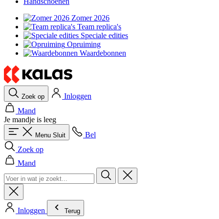
Handschoenen
Zomer 2026
Team replica's
Speciale edities
Opruiming
Waardebonnen
Inloggen
Zoek op
Mand
Je mandje is leeg
Bel
Menu
Sluit
Zoek op
Mand
Inloggen
Terug