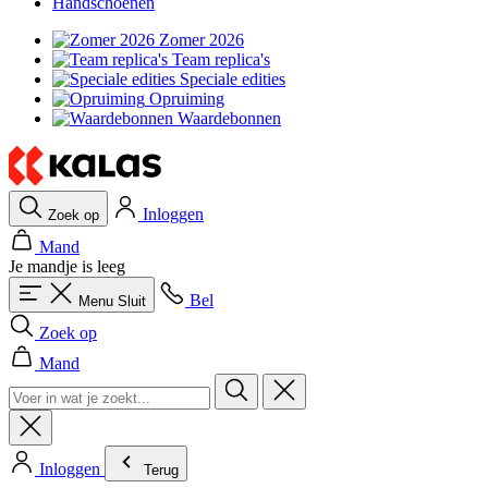
Handschoenen
Zomer 2026
Team replica's
Speciale edities
Opruiming
Waardebonnen
Inloggen
Zoek op
Mand
Je mandje is leeg
Bel
Menu
Sluit
Zoek op
Mand
Inloggen
Terug