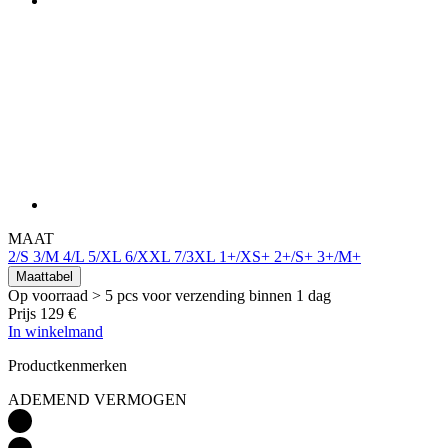
MAAT
2/S
3/M
4/L
5/XL
6/XXL
7/3XL
1+/XS+
2+/S+
3+/M+
Maattabel
Op voorraad > 5 pcs
voor verzending binnen 1 dag
Prijs
129 €
In winkelmand
Productkenmerken
ADEMEND VERMOGEN