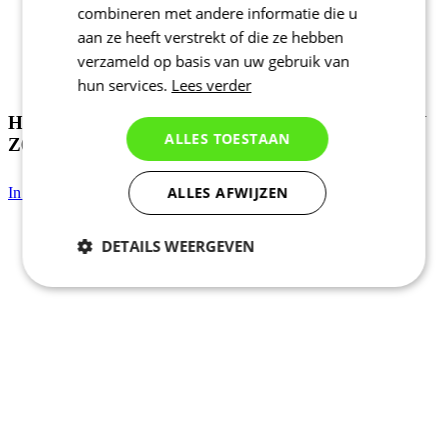
combineren met andere informatie die u
aan ze heeft verstrekt of die ze hebben
verzameld op basis van uw gebruik van
hun services.
Lees verder
Heren fietsshirt korte mouwen RAZOR | PASSION
ALLES TOESTAAN
Z6 Racing Red
ALLES AFWIJZEN
In winkelwagen
129 €
DETAILS WEERGEVEN
Noodzakelijk
Statistieken
Marketing
Functioneel
Niet geclassificeerd