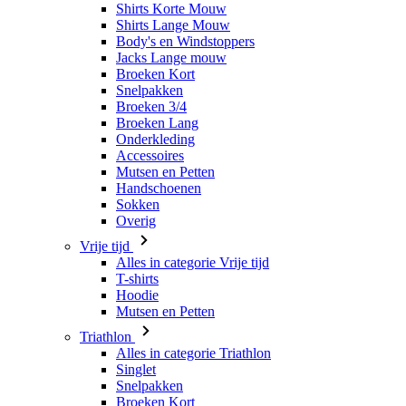
Snelpakken
Broeken 3/4
Broeken Lang
Onderkleding
Accessoires
Mutsen en Petten
Handschoenen
Sokken
Overig
Vrije tijd
Alles in categorie Vrije tijd
T-shirts
Hoodie
Mutsen en Petten
Triathlon
Alles in categorie Triathlon
Singlet
Snelpakken
Broeken Kort
Zomer 2026
Team replica's
Speciale edities
Opruiming
Waardebonnen