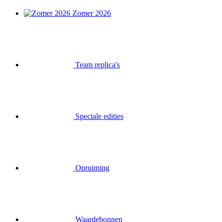
Zomer 2026
Team replica's
Speciale edities
Opruiming
Waardebonnen
Inloggen
Zoek op
Mand