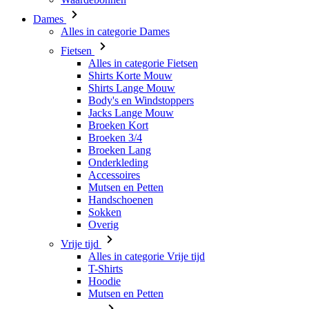
Alles in categorie Fietsen
Shirts Korte Mouw
Shirts Lange Mouw
Body's en Windstoppers
Jacks Lange Mouw
Broeken Kort
Broeken 3/4
Broeken Lang
Onderkleding
Accessoires
Mutsen en Petten
Handschoenen
Sokken
Overig
Vrije tijd
Alles in categorie Vrije tijd
T-Shirts
Hoodie
Mutsen en Petten
Triathlon
Alles in categorie Triathlon
Singlet
Snelpakken
Broeken Kort