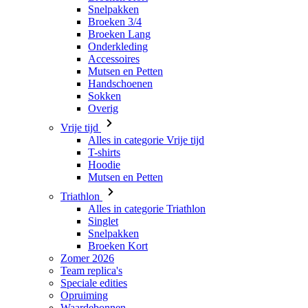
Mutsen en Petten
Handschoenen
Sokken
Overig
Vrije tijd
Alles in categorie Vrije tijd
T-shirts
Hoodie
Mutsen en Petten
Triathlon
Alles in categorie Triathlon
Singlet
Snelpakken
Broeken Kort
Zomer 2026
Team replica's
Speciale edities
Opruiming
Waardebonnen
Dames
Alles in categorie Dames
Fietsen