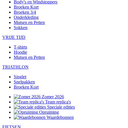
Body's en Windstoppers
Broeken Kort
Broeken 3/4
Onderkleding
Mutsen en Petten
Sokken
VRIJE TIJD
T-shirts
Hoodie
Mutsen en Petten
TRIATHLON
Singlet
Snelpakken
Broeken Kort
Zomer 2026
Team replica's
Speciale edities
Opruiming
Waardebonnen
FIETSEN