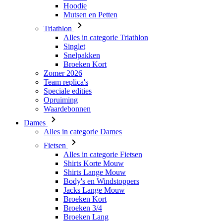
Singlet
Snelpakken
Broeken Kort
Zomer 2026
Team replica's
Speciale edities
Opruiming
Waardebonnen
Dames
Alles in categorie Dames
Fietsen
Alles in categorie Fietsen
Shirts Korte Mouw
Shirts Lange Mouw
Body's en Windstoppers
Jacks Lange Mouw
Broeken Kort
Broeken 3/4
Broeken Lang
Onderkleding
Accessoires
Mutsen en Petten
Handschoenen
Sokken