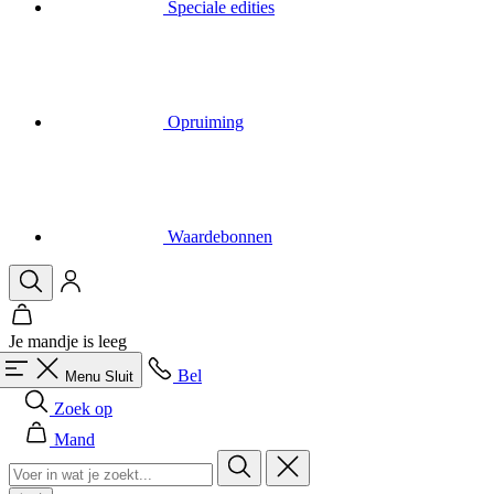
Opruiming
Waardebonnen
Je mandje is leeg
Bel
Menu
Sluit
Zoek op
Mand
Heren
Alles in categorie Heren