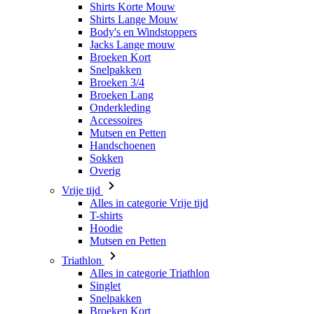
Snelpakken
Broeken 3/4
Broeken Lang
Onderkleding
Accessoires
Mutsen en Petten
Handschoenen
Sokken
Overig
Vrije tijd
Alles in categorie Vrije tijd
T-shirts
Hoodie
Mutsen en Petten
Triathlon
Alles in categorie Triathlon
Singlet
Snelpakken
Broeken Kort
Zomer 2026
Team replica's
Speciale edities
Opruiming
Waardebonnen