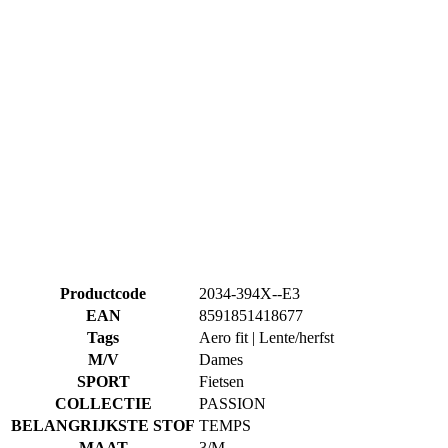
Productcode
2034-394X--E3
EAN
8591851418677
Tags
Aero fit | Lente/herfst
M/V
Dames
SPORT
Fietsen
COLLECTIE
PASSION
BELANGRIJKSTE STOF
TEMPS
MAAT
3/M