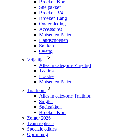
Broeken Kort
Snelpakken
Broeken 3/4
Broeken Lang
Onderkleding
Accessoires
Mutsen en Petten
Handschoenen
Sokken
Overig
Vrije tijd
Alles in categorie Vrije tijd
T-shirts
Hoodie
Mutsen en Petten
Triathlon
Alles in categorie Triathlon
Singlet
Snelpakken
Broeken Kort
Zomer 2026
Team replica's
Speciale edities
Opruiming