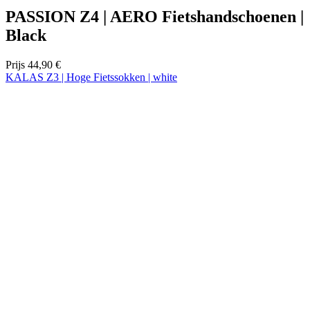
Selecteer maat:
37-39
40-42
43-45
46-48
In winkelwagen
Nejprve vyberte variantu
KALAS Z3 | Hoge Fietssokken | white
Prijs
12,90 €