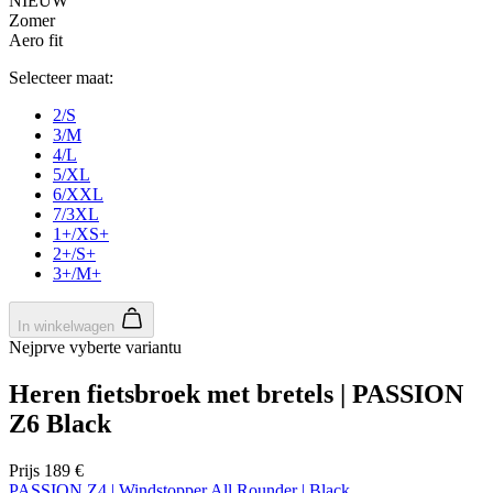
NIEUW
Zomer
Aero fit
Selecteer maat:
2/S
3/M
4/L
5/XL
6/XXL
7/3XL
1+/XS+
2+/S+
3+/M+
In winkelwagen
Nejprve vyberte variantu
Heren fietsbroek met bretels | PASSION
Z6 Black
Prijs
189 €
PASSION Z4 | Windstopper All Rounder | Black