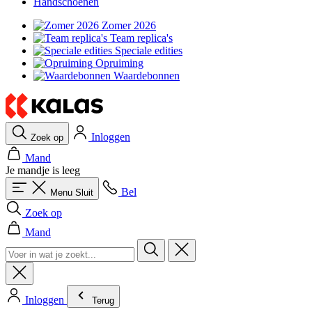
Handschoenen
Zomer 2026
Team replica's
Speciale edities
Opruiming
Waardebonnen
Inloggen
Zoek op
Mand
Je mandje is leeg
Bel
Menu
Sluit
Zoek op
Mand
Inloggen
Terug