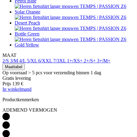
MAAT
2/S
3/M
4/L
5/XL
6/XXL
7/3XL
1+/XS+
2+/S+
3+/M+
Maattabel
Op voorraad > 5 pcs
voor verzending binnen 1 dag
Gratis levering
Prijs
139 €
In winkelmand
Productkenmerken
ADEMEND VERMOGEN