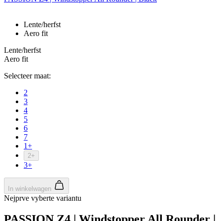
Lente/herfst
Aero fit
Lente/herfst
Aero fit
Selecteer maat:
2
3
4
5
6
7
1+
2+
3+
In winkelwagen
Nejprve vyberte variantu
PASSION Z4 | Windstopper All Rounder |