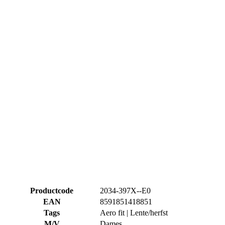
Productcode
2034-397X--E0
EAN
8591851418851
Tags
Aero fit | Lente/herfst
M/V
Dames
SPORT
Fietsen
COLLECTIE
PASSION
BELANGRIJKSTE STOF
TEMPS
MAAT
0/XXS