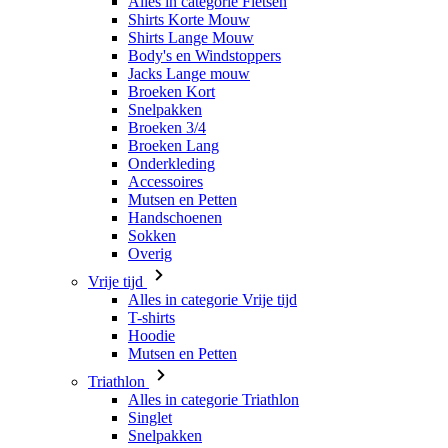
Broeken Kort
Snelpakken
Broeken 3/4
Broeken Lang
Onderkleding
Accessoires
Mutsen en Petten
Handschoenen
Sokken
Overig
Vrije tijd
Alles in categorie Vrije tijd
T-shirts
Hoodie
Mutsen en Petten
Triathlon
Alles in categorie Triathlon
Singlet
Snelpakken
Broeken Kort
Zomer 2026
Team replica's
Speciale edities
Opruiming