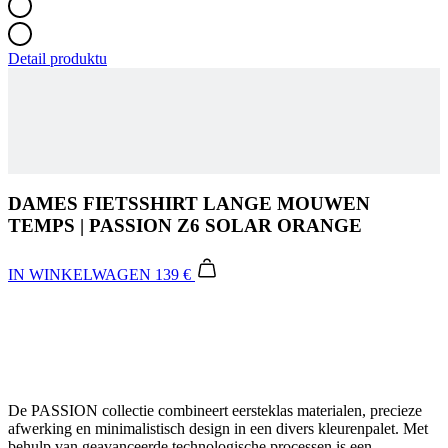
DAMES FIETSSHIRT LANGE MOUWEN
TEMPS | PASSION Z6 SOLAR ORANGE
IN WINKELWAGEN
139 €
De PASSION collectie combineert eersteklas materialen, precieze
afwerking en minimalistisch design in een divers kleurenpalet. Met
behulp van geavanceerde technologische processen is een
assortiment fietskleding gecreëerd dat uw fietservaring aangenamer
maakt en een frisse, elegante look biedt.
Your Ride Made Better