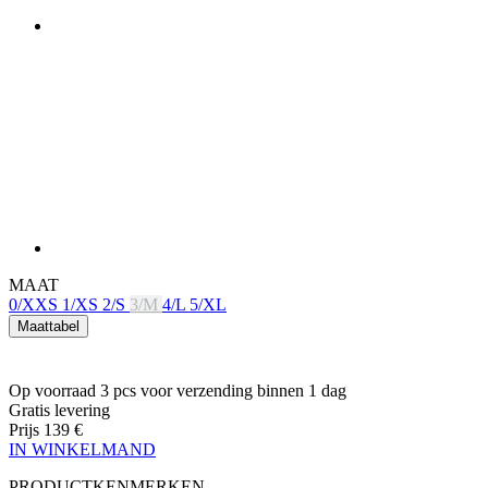
MAAT
0/XXS
1/XS
2/S
3/M
4/L
5/XL
Maattabel
Op voorraad 3 pcs
voor verzending binnen 1 dag
Gratis levering
Prijs
139 €
IN WINKELMAND
PRODUCTKENMERKEN
ADEMEND VERMOGEN