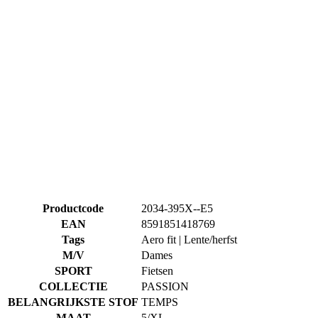
Productcode
2034-395X--E5
EAN
8591851418769
Tags
Aero fit | Lente/herfst
M/V
Dames
SPORT
Fietsen
COLLECTIE
PASSION
BELANGRIJKSTE STOF
TEMPS
MAAT
5/XL
Accessoires
Dames fietsbroek met bretels | PASSION Z6 Black