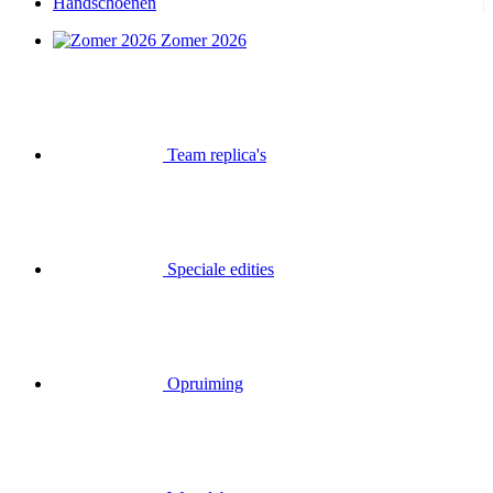
Handschoenen
Zomer 2026
Team replica's
Speciale edities
Opruiming
Waardebonnen
Inloggen
Zoek op
Mand