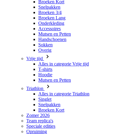
Accessoires
Mutsen en Petten
Handschoenen
Sokken
Overig
Vrije tijd
Alles in categorie Vrije tijd
T-shirts
Hoodie
Mutsen en Petten
Triathlon
Alles in categorie Triathlon
Singlet
Snelpakken
Broeken Kort
Zomer 2026
Team replica's
Speciale edities
Opruiming
Waardebonnen
Dames
Alles in categorie Dames
Fietsen