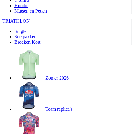
T-Shirts
product[80000905]
www.kalas.nl
1 jaar
Hoodie
Mutsen en Petten
product[80000903]
www.kalas.nl
1 jaar
product[80001034]
www.kalas.nl
1 jaar
TRIATHLON
product[80000951]
www.kalas.nl
1 jaar
Singlet
Snelpakken
product[80000046]
www.kalas.nl
1 jaar
Broeken Kort
product[24257]
www.kalas.nl
1 jaar
product[80001010]
www.kalas.nl
1 jaar
product[24293]
www.kalas.nl
1 jaar
product[80000922]
www.kalas.nl
1 jaar
Zomer 2026
product[80002188]
www.kalas.nl
1 jaar
product[80000997]
www.kalas.nl
1 jaar
product[80002564]
www.kalas.nl
1 jaar
product[80000040]
www.kalas.nl
1 jaar
Team replica's
product[24128]
www.kalas.nl
1 jaar
product[24135]
www.kalas.nl
1 jaar
product[80002191]
www.kalas.nl
1 jaar