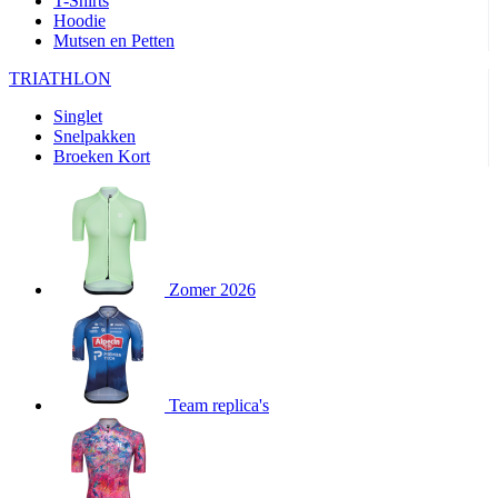
T-Shirts
product[80000905]
www.kalas.nl
1 jaar
Hoodie
Mutsen en Petten
product[80000903]
www.kalas.nl
1 jaar
product[80001034]
www.kalas.nl
1 jaar
TRIATHLON
product[80000951]
www.kalas.nl
1 jaar
Singlet
Snelpakken
product[80000046]
www.kalas.nl
1 jaar
Broeken Kort
product[24257]
www.kalas.nl
1 jaar
product[80001010]
www.kalas.nl
1 jaar
product[24293]
www.kalas.nl
1 jaar
product[80000922]
www.kalas.nl
1 jaar
Zomer 2026
product[80002188]
www.kalas.nl
1 jaar
product[80000997]
www.kalas.nl
1 jaar
product[80002564]
www.kalas.nl
1 jaar
product[80000040]
www.kalas.nl
1 jaar
Team replica's
product[24128]
www.kalas.nl
1 jaar
product[24135]
www.kalas.nl
1 jaar
product[80002191]
www.kalas.nl
1 jaar