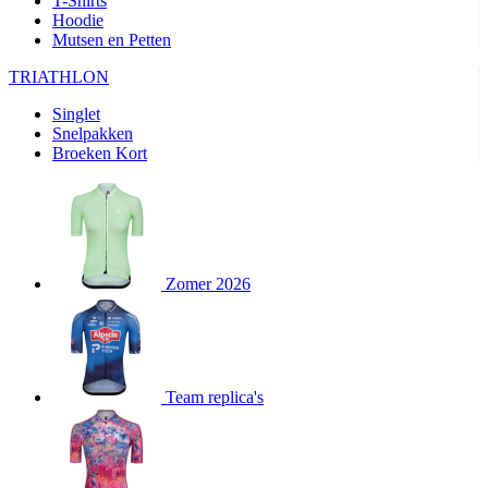
T-Shirts
product[80000905]
www.kalas.nl
1 jaar
Hoodie
Mutsen en Petten
product[80000903]
www.kalas.nl
1 jaar
product[80001034]
www.kalas.nl
1 jaar
TRIATHLON
product[80000951]
www.kalas.nl
1 jaar
Singlet
Snelpakken
product[80000046]
www.kalas.nl
1 jaar
Broeken Kort
product[24257]
www.kalas.nl
1 jaar
product[80001010]
www.kalas.nl
1 jaar
product[24293]
www.kalas.nl
1 jaar
product[80000922]
www.kalas.nl
1 jaar
Zomer 2026
product[80002188]
www.kalas.nl
1 jaar
product[80000997]
www.kalas.nl
1 jaar
product[80002564]
www.kalas.nl
1 jaar
product[80000040]
www.kalas.nl
1 jaar
Team replica's
product[24128]
www.kalas.nl
1 jaar
product[24135]
www.kalas.nl
1 jaar
product[80002191]
www.kalas.nl
1 jaar