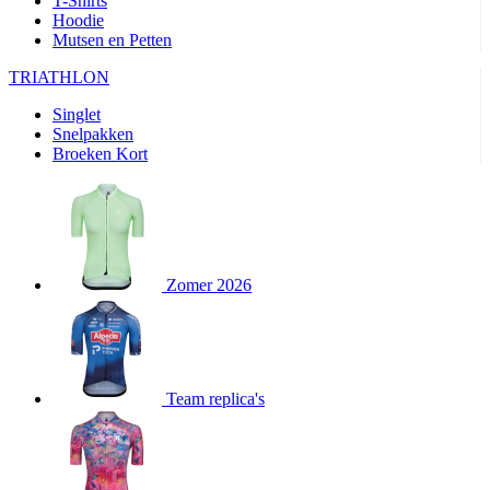
T-Shirts
product[80000905]
www.kalas.nl
1 jaar
Hoodie
Mutsen en Petten
product[80000903]
www.kalas.nl
1 jaar
product[80001034]
www.kalas.nl
1 jaar
TRIATHLON
product[80000951]
www.kalas.nl
1 jaar
Singlet
Snelpakken
product[80000046]
www.kalas.nl
1 jaar
Broeken Kort
product[24257]
www.kalas.nl
1 jaar
product[80001010]
www.kalas.nl
1 jaar
product[24293]
www.kalas.nl
1 jaar
product[80000922]
www.kalas.nl
1 jaar
Zomer 2026
product[80002188]
www.kalas.nl
1 jaar
product[80000997]
www.kalas.nl
1 jaar
product[80002564]
www.kalas.nl
1 jaar
product[80000040]
www.kalas.nl
1 jaar
Team replica's
product[24128]
www.kalas.nl
1 jaar
product[24135]
www.kalas.nl
1 jaar
product[80002191]
www.kalas.nl
1 jaar