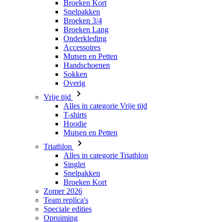
Broeken Kort
Snelpakken
Broeken 3/4
Broeken Lang
Onderkleding
Accessoires
Mutsen en Petten
Handschoenen
Sokken
Overig
Vrije tijd
Alles in categorie Vrije tijd
T-shirts
Hoodie
Mutsen en Petten
Triathlon
Alles in categorie Triathlon
Singlet
Snelpakken
Broeken Kort
Zomer 2026
Team replica's
Speciale edities
Opruiming