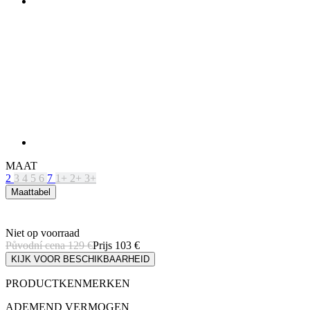
MAAT
2
3
4
5
6
7
1+
2+
3+
Maattabel
Niet op voorraad
Původní cena
129 €
Prijs
103 €
KIJK VOOR BESCHIKBAARHEID
PRODUCTKENMERKEN
ADEMEND VERMOGEN