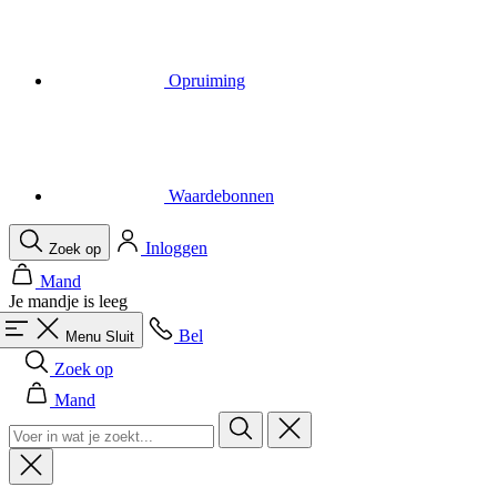
Opruiming
Waardebonnen
Inloggen
Zoek op
Mand
Je mandje is leeg
Bel
Menu
Sluit
Zoek op
Mand