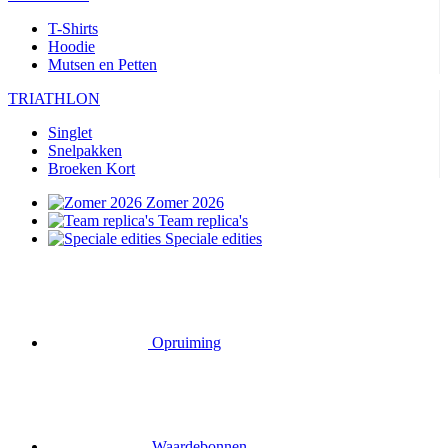
T-Shirts
Hoodie
Mutsen en Petten
TRIATHLON
Singlet
Snelpakken
Broeken Kort
Zomer 2026
Team replica's
Speciale edities
Opruiming
Waardebonnen
FIETSEN
Shirts Korte Mouw
Shirts Lange Mouw