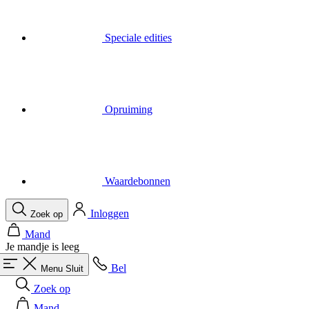
Opruiming
Waardebonnen
Inloggen
Zoek op
Mand
Je mandje is leeg
Bel
Menu
Sluit
Zoek op
Mand