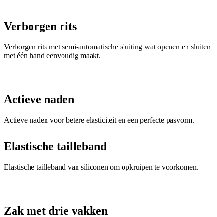
Verborgen rits met semi-automatische sluiting wat openen en sluiten
met één hand eenvoudig maakt.
Actieve naden
Actieve naden voor betere elasticiteit en een perfecte pasvorm.
Elastische tailleband
Elastische tailleband van siliconen om opkruipen te voorkomen.
Zak met drie vakken
Zak met drie vakken die dankzij de piramidevorm eenvoudig
toegankelijk is. Met verwijderbaar waterproof zakje voor
waardevolle items.