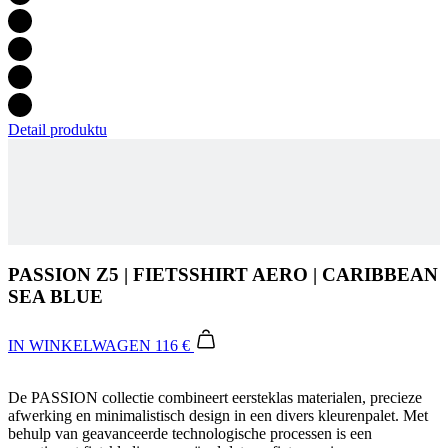
Detail produktu
PASSION Z5 | FIETSSHIRT AERO | CARIBBEAN
SEA BLUE
IN WINKELWAGEN
116 €
De PASSION collectie combineert eersteklas materialen, precieze
afwerking en minimalistisch design in een divers kleurenpalet. Met
behulp van geavanceerde technologische processen is een
assortiment fietskleding gecreëerd dat uw fietservaring aangenamer
maakt en een frisse, elegante look biedt.
Your ride Made Better