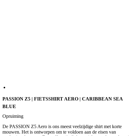
PASSION Z5 | FIETSSHIRT AERO | CARIBBEAN SEA
BLUE
Opruiming
De PASSION Z5 Aero is ons meest veelzijdige shirt met korte
mouwen. Het is ontworpen om te voldoen aan de eisen van
professionele teams. De stoffen zijn lichtgewicht en ademend om je
koel en droog te houden. De zeer elastische stof is extreem
comfortabel en heeft een aerodynamische pasvorm. Compromisloos,
de ultieme koerstrui met maar één doel: pure prestaties.