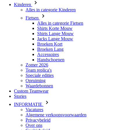
Shirts Korte Mouw
Shirts Lange Mouw
Jacks Lange Mouw
Broeken Kort
Broeken Lang
Accessoires
Handschoenen
Zomer 2026
Team replica's
Speciale edities
Opruiming
Waardebonnen
Custom Teamwear
Stories
INFORMATIE
Vacatures
Algemene verkoopsvoorwaarden
Privacybeleid
Over ons
Cookiebeleid
KLANTENSERVICE
Verzending
Retouren
Downloaden