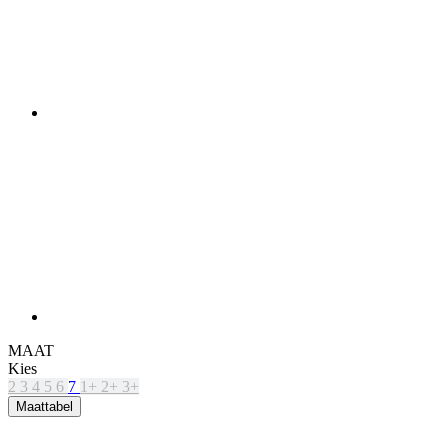
MAAT
Kies
2
3
4
5
6
7
1+
2+
3+
Maattabel
Původní cena
129 €
Prijs
116 €
IN WINKELMAND
PRODUCTKENMERKEN