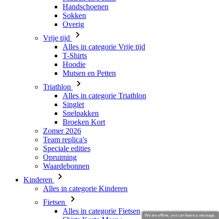
Alles in categorie Vrije tijd
T-Shirts
Hoodie
Mutsen en Petten
Triathlon
Alles in categorie Triathlon
Singlet
Snelpakken
Broeken Kort
Zomer 2026
Team replica's
Speciale edities
Opruiming
Waardebonnen
Kinderen
Alles in categorie Kinderen
Fietsen
Alles in categorie Fietsen
Shirts Korte Mouw
Shirts Lange Mouw
Jacks Lange Mouw
Broeken Kort
Broeken Lang
We are offline, you can leave a message.