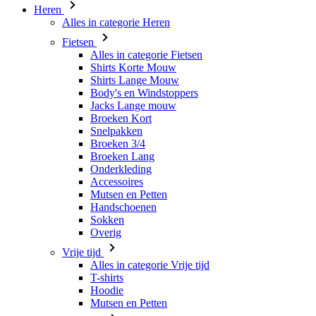
Shirts Korte Mouw
Shirts Lange Mouw
Body's en Windstoppers
Jacks Lange mouw
Broeken Kort
Snelpakken
Broeken 3/4
Broeken Lang
Onderkleding
Accessoires
Mutsen en Petten
Handschoenen
Sokken
Overig
Vrije tijd
Alles in categorie Vrije tijd
T-shirts
Hoodie
Mutsen en Petten
Triathlon
Alles in categorie Triathlon
Singlet
Snelpakken
Broeken Kort