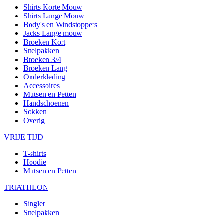
Shirts Korte Mouw
product[24506]
www.kalas.nl
11 maanden
Shirts Lange Mouw
4 weken
Body's en Windstoppers
Jacks Lange mouw
product[24256]
www.kalas.nl
11 maanden
4 weken
Broeken Kort
Snelpakken
product[20000616]
www.kalas.nl
11 maanden
Broeken 3/4
4 weken
Broeken Lang
product[80000016]
www.kalas.nl
11 maanden
Onderkleding
4 weken
Accessoires
Mutsen en Petten
product[24203]
www.kalas.nl
11 maanden
4 weken
Handschoenen
Sokken
product[24291]
www.kalas.nl
11 maanden
Overig
4 weken
VRIJE TIJD
product[20000085]
www.kalas.nl
11 maanden
4 weken
T-shirts
product[24266]
www.kalas.nl
11 maanden
Hoodie
4 weken
Mutsen en Petten
product[24278]
www.kalas.nl
11 maanden
4 weken
TRIATHLON
product[24189]
www.kalas.nl
11 maanden
Singlet
4 weken
Snelpakken