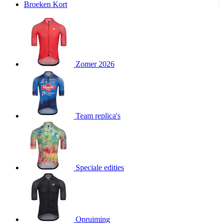
product[24240]
www.kalas.nl
11 maanden
Broeken Kort
4 weken
product[24243]
www.kalas.nl
11 maanden
4 weken
product[20000574]
www.kalas.nl
11 maanden
4 weken
Zomer 2026
product[20000249]
www.kalas.nl
11 maanden
4 weken
product[24039]
www.kalas.nl
11 maanden
4 weken
product[24058]
www.kalas.nl
11 maanden
Team replica's
4 weken
product[24152]
www.kalas.nl
11 maanden
4 weken
product[24106]
www.kalas.nl
11 maanden
4 weken
Speciale edities
product[20000153]
www.kalas.nl
11 maanden
4 weken
product[24390]
www.kalas.nl
11 maanden
4 weken
product[24376]
www.kalas.nl
11 maanden
Opruiming