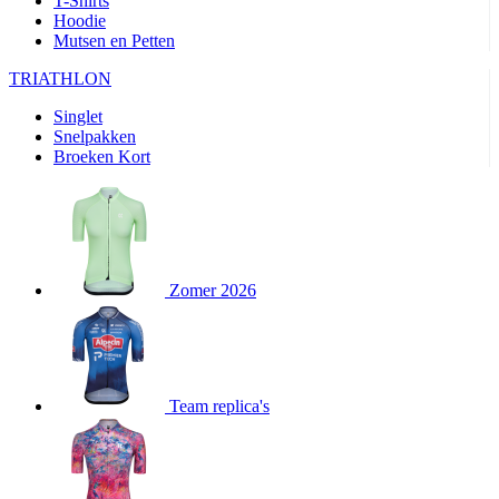
T-Shirts
product[20000351]
www.kalas.nl
11 maanden
Hoodie
4 weken
Mutsen en Petten
product[24388]
www.kalas.nl
11 maanden
TRIATHLON
4 weken
product[24213]
www.kalas.nl
11 maanden
Singlet
4 weken
Snelpakken
Broeken Kort
product[20000003]
www.kalas.nl
11 maanden
4 weken
product[23978]
www.kalas.nl
11 maanden
4 weken
product[24001]
www.kalas.nl
11 maanden
4 weken
Zomer 2026
product[80000590]
www.kalas.nl
11 maanden
4 weken
product[24003]
www.kalas.nl
11 maanden
4 weken
product[24008]
www.kalas.nl
11 maanden
Team replica's
4 weken
product[80000520]
www.kalas.nl
11 maanden
4 weken
product[23988]
www.kalas.nl
11 maanden