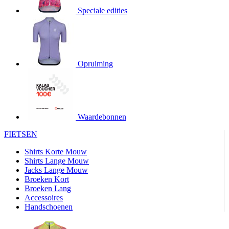
4 weken
Speciale edities
product[24345]
www.kalas.nl
11 maanden
4 weken
product[20000746]
www.kalas.nl
11 maanden
4 weken
Opruiming
product[24276]
www.kalas.nl
11 maanden
4 weken
product[24334]
www.kalas.nl
11 maanden
4 weken
product[24110]
www.kalas.nl
11 maanden
4 weken
Waardebonnen
product[24094]
www.kalas.nl
11 maanden
FIETSEN
4 weken
Shirts Korte Mouw
product[24081]
www.kalas.nl
11 maanden
4 weken
Shirts Lange Mouw
Jacks Lange Mouw
product[24032]
www.kalas.nl
11 maanden
Broeken Kort
4 weken
Broeken Lang
product[24107]
www.kalas.nl
11 maanden
Accessoires
4 weken
Handschoenen
product[24536]
www.kalas.nl
11 maanden
4 weken