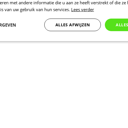
en met andere informatie die u aan ze heeft verstrekt of die ze
is van uw gebruik van hun services.
Lees verder
ERGEVEN
ALLES AFWIJZEN
ALLE
Statistieken
Marketing
Functioneel
Noodzakelijk
Statistieken
Marketing
Functioneel
Niet geclassificeer
 cookies maken de kernfunctionaliteiten van de website mogelijk, zoals gebruikersaanm
bsite kan niet goed worden gebruikt zonder de strikt noodzakelijke cookies.
Aanbieder
/
Vervaldatum
Omschrijving
Domein
nt
5 maanden 3
Deze cookie wordt gebruikt door de Coo
CookieScript
weken
service om de cookievoorkeuren van bez
.kalas.nl