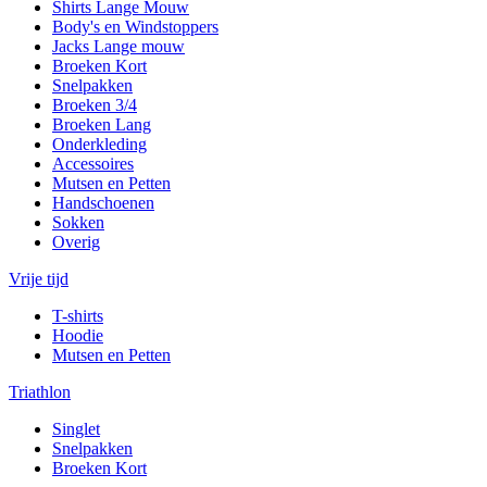
Shirts Lange Mouw
Body's en Windstoppers
Jacks Lange mouw
Broeken Kort
Snelpakken
Broeken 3/4
Broeken Lang
Onderkleding
Accessoires
Mutsen en Petten
Handschoenen
Sokken
Overig
Vrije tijd
T-shirts
Hoodie
Mutsen en Petten
Triathlon
Singlet
Snelpakken
Broeken Kort