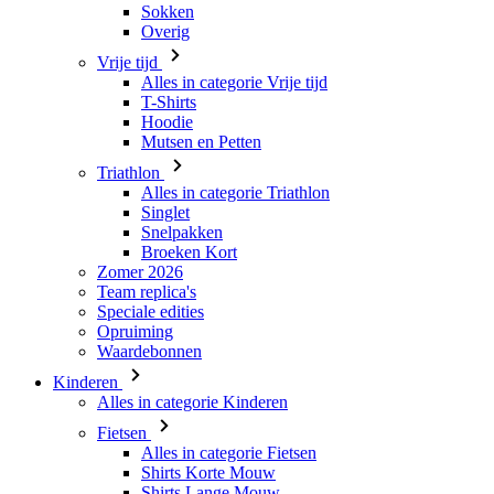
Naam
Sokken
product[80000945]
_bra_perfor
basketCookieId
Overig
_bra_target
product[24184]
Vrije tijd
LaVisitorId_a2Fs
Alles in categorie Vrije tijd
product[24354]
__Secure-
MR
T-Shirts
ROLLOUT_TOKEN
Hoodie
product[24525]
_clsk
Mutsen en Petten
product[80001011]
IDE
Triathlon
product[80000017]
Alles in categorie Triathlon
Singlet
product[24236]
Snelpakken
MUID
_ga_9MDZNTVXDL
product[80000653]
Broeken Kort
Zomer 2026
product[24526]
Team replica's
_clck
Speciale edities
product[24533]
Opruiming
YSC
product[24086]
Waardebonnen
_ga
product[80000902]
_gcl_au
Kinderen
Alles in categorie Kinderen
product[24142]
Fietsen
product[80001033]
Alles in categorie Fietsen
test_cookie
Shirts Korte Mouw
product[24228]
Shirts Lange Mouw