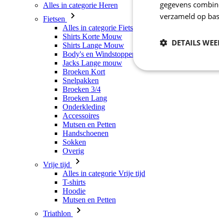
gegevens combiner
Alles in categorie Heren
verzameld op bas
Fietsen
Alles in categorie Fietsen
Shirts Korte Mouw
DETAILS WE
Shirts Lange Mouw
Body's en Windstoppers
Jacks Lange mouw
Broeken Kort
Noodzakelijk
Snelpakken
Broeken 3/4
Broeken Lang
Onderkleding
Accessoires
Mutsen en Petten
Handschoenen
Sokken
Overig
Vrije tijd
Strikt noodzakelijke
Alles in categorie Vrije tijd
accountbeheer. De we
T-shirts
Hoodie
Naam
Mutsen en Petten
CookieScriptConse
Triathlon