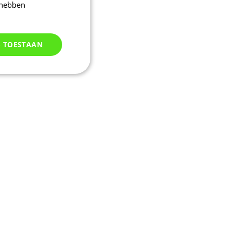
 hebben
S TOESTAAN
Niet
geclassificeerd
d
elding en
kie-Script.com-
oekers te