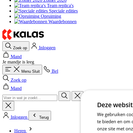
Zomer 2026
Team replica's
Speciale edities
Opruiming
Waardebonnen
Inloggen
Zoek op
Mand
Je mandje is leeg
Bel
Menu
Sluit
Zoek op
Mand
Deze websit
We gebruiken cook
Inloggen
Terug
te bieden en om 
onze site met onz
Heren