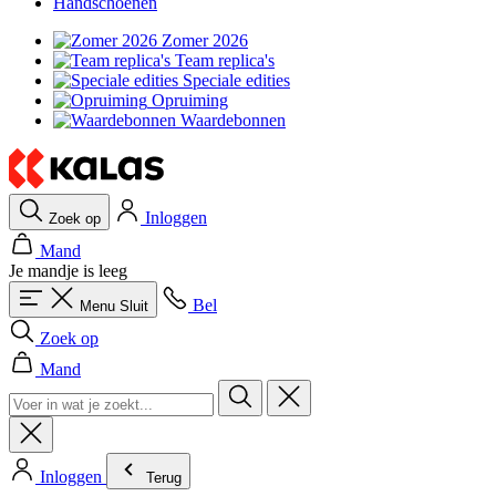
Handschoenen
Zomer 2026
Team replica's
Speciale edities
Opruiming
Waardebonnen
Inloggen
Zoek op
Mand
Je mandje is leeg
Bel
Menu
Sluit
Zoek op
Mand
Inloggen
Terug