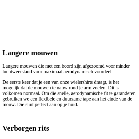
Langere mouwen die met een boord zijn afgezoomd voor minder
luchtweerstand voor maximaal aerodynamisch voordeel.
De eerste keer dat je een van onze wielershirts draagt, is het
mogelijk dat de mouwen te nauw rond je arm voelen. Dit is
volkomen normaal. Om die snelle, aerodynamische fit te garanderen
gebruiken we een flexibele en duurzame tape aan het einde van de
mouw. Die sluit perfect aan op je huid.
Verborgen rits
Verborgen rits met semi-automatische sluiting wat openen en sluiten
met één hand eenvoudig maakt.