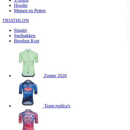
T-Shirts
product[80000905]
www.kalas.nl
1 jaar
Hoodie
Mutsen en Petten
product[80000903]
www.kalas.nl
1 jaar
product[80001034]
www.kalas.nl
1 jaar
TRIATHLON
product[80000951]
www.kalas.nl
1 jaar
Singlet
Snelpakken
product[80000046]
www.kalas.nl
1 jaar
Broeken Kort
product[24257]
www.kalas.nl
1 jaar
product[80001010]
www.kalas.nl
1 jaar
product[24293]
www.kalas.nl
1 jaar
product[80000922]
www.kalas.nl
1 jaar
Zomer 2026
product[80002188]
www.kalas.nl
1 jaar
product[80000997]
www.kalas.nl
1 jaar
product[80002564]
www.kalas.nl
1 jaar
product[80000040]
www.kalas.nl
1 jaar
Team replica's
product[24128]
www.kalas.nl
1 jaar
product[24135]
www.kalas.nl
1 jaar
product[80002191]
www.kalas.nl
1 jaar