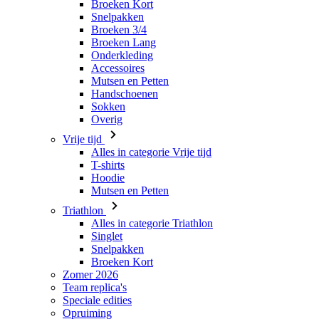
Accessoires
Mutsen en Petten
Handschoenen
Sokken
Overig
Vrije tijd
Alles in categorie Vrije tijd
T-shirts
Hoodie
Mutsen en Petten
Triathlon
Alles in categorie Triathlon
Singlet
Snelpakken
Broeken Kort
Zomer 2026
Team replica's
Speciale edities
Opruiming
Waardebonnen
Dames
Alles in categorie Dames
Fietsen