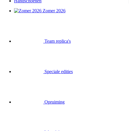
Handschoenen
Zomer 2026
Team replica's
Speciale edities
Opruiming
Waardebonnen
Inloggen
Zoek op
Mand