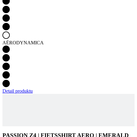
AËRODYNAMICA
Detail produktu
PASSION Z4 | FIETSSHIRT AERO | EMERALD
GREEN
KIJK VOOR BESCHIKBAARHEID