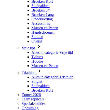
Accessoires
Mutsen en Petten
Handschoenen
Sokken
Overig
Vrije tijd
Alles in categorie Vrije tijd
T-shirts
Hoodie
Mutsen en Petten
Triathlon
Alles in categorie Triathlon
Singlet
Snelpakken
Broeken Kort
Zomer 2026
Team replica's
Speciale edities
Opruiming
Waardebonnen
Dames
Alles in categorie Dames
Fietsen