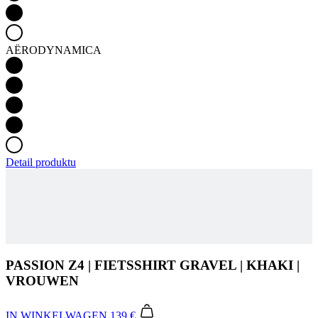
Detail produktu
PASSION Z4 | FIETSSHIRT GRAVEL | KHAKI |
VROUWEN
IN WINKELWAGEN
139 €
Het PASSION Z4 Gravel Collectie is ontworpen voor de
avontuurlijke fietsers die houden van lange off-road ritten. Het
moderne ontwerp is gemaakt van voorgeverfd in plaats van