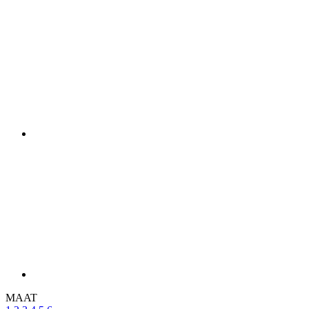
MAAT
1
2
3
4
5
6
Maattabel
Op voorraad 5 pcs
voor verzending binnen 1 dag