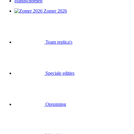
Handschoenen
Zomer 2026
Team replica's
Speciale edities
Opruiming
Waardebonnen
Inloggen
Zoek op
Mand