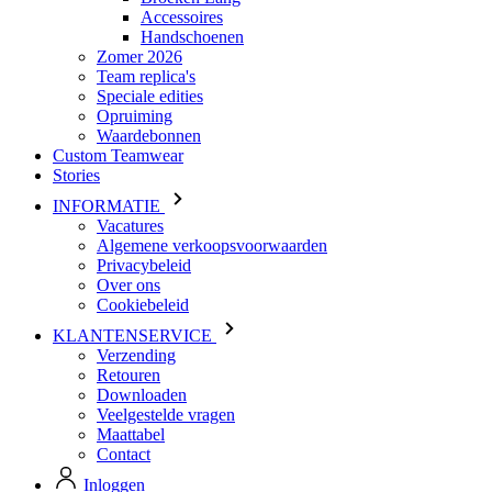
Accessoires
Handschoenen
Zomer 2026
Team replica's
Speciale edities
Opruiming
Waardebonnen
Custom Teamwear
Stories
INFORMATIE
Vacatures
Algemene verkoopsvoorwaarden
Privacybeleid
Over ons
Cookiebeleid
KLANTENSERVICE
Verzending
Retouren
Downloaden
Veelgestelde vragen
Maattabel
Contact
Inloggen