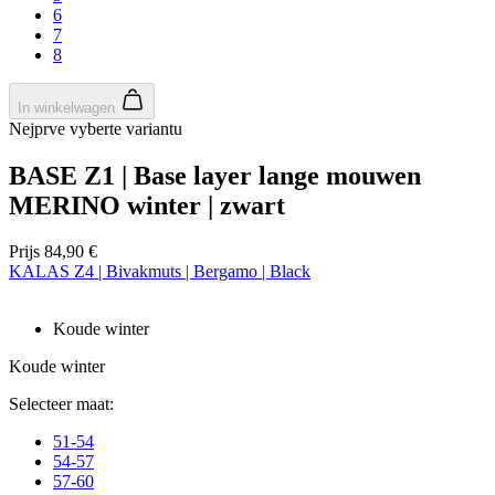
ap
6
ba
7
ta
8
id
a
do
wo
In winkelwagen
om
Nejprve vyberte variantu
v
ge
t
BASE Z1 | Base layer lange mouwen
He
g
MERINO winter | zwart
wi
g
n
Prijs
84,90 €
wo
KALAS Z4 | Bivakmuts | Bergamo | Black
ka
vo
e
vo
Koude winter
b
ee
st
Koude winter
ge
pa
Selecteer maat:
ipCountry
www.kalas.nl
1 jaar
Ge
51-54
la
ge
54-57
sl
57-60
va