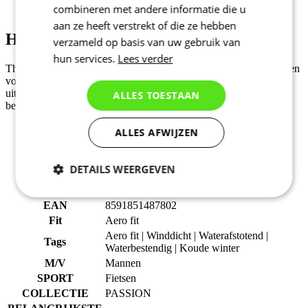
combineren met andere informatie die u
aan ze heeft verstrekt of die ze hebben
Hoofdmateriaal - W&W DIAMOND
verzameld op basis van uw gebruik van
hun services.
Lees verder
Thermisch geïsoleerde W&W Diamond met membraan. Ontworpen
voor lage temperaturen en kil weer. Het thermische comfort en de
uitstekende elasticiteit van de stof staan garant voor optimale
ALLES TOESTAAN
bewegingsvrijheid op de fiets.
Stoffen: 85% PES 10% Elastan 5% PUR
ALLES AFWIJZEN
Grammage: 285 g/m2
DETAILS WEERGEVEN
Productcode
2047-043X--07
Noodzakelijk
Statistieken
EAN
8591851487802
Fit
Aero fit
Aero fit | Winddicht | Waterafstotend |
Tags
Waterbestendig | Koude winter
Marketing
Functioneel
M/V
Mannen
SPORT
Fietsen
COLLECTIE
PASSION
Niet geclassificeerd