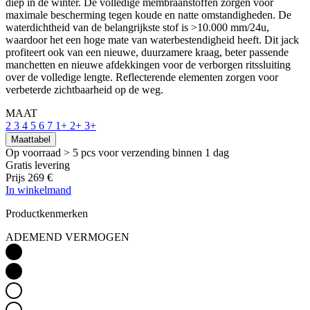
diep in de winter. De volledige membraanstoffen zorgen voor
maximale bescherming tegen koude en natte omstandigheden. De
waterdichtheid van de belangrijkste stof is >10.000 mm/24u,
waardoor het een hoge mate van waterbestendigheid heeft. Dit jack
profiteert ook van een nieuwe, duurzamere kraag, beter passende
manchetten en nieuwe afdekkingen voor de verborgen ritssluiting
over de volledige lengte. Reflecterende elementen zorgen voor
verbeterde zichtbaarheid op de weg.
MAAT
2
3
4
5
6
7
1+
2+
3+
Maattabel
Op voorraad > 5 pcs
voor verzending binnen 1 dag
Gratis levering
Prijs
269 €
In winkelmand
Productkenmerken
ADEMEND VERMOGEN