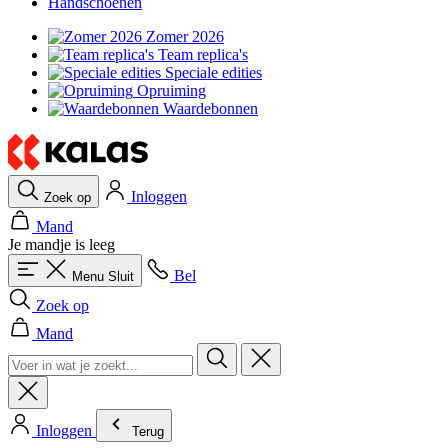
Handschoenen
Zomer 2026
Team replica's
Speciale edities
Opruiming
Waardebonnen
Inloggen
Zoek op
Mand
Je mandje is leeg
Bel
Menu
Sluit
Zoek op
Mand
Inloggen
Terug