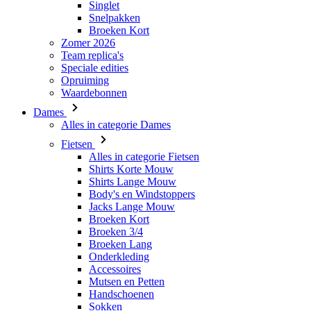
Speciale edities
Opruiming
Waardebonnen
Dames
Alles in categorie Dames
Fietsen
Alles in categorie Fietsen
Shirts Korte Mouw
Shirts Lange Mouw
Body's en Windstoppers
Jacks Lange Mouw
Broeken Kort
Broeken 3/4
Broeken Lang
Onderkleding
Accessoires
Mutsen en Petten
Handschoenen
Sokken
Overig
Vrije tijd
Alles in categorie Vrije tijd
T-Shirts