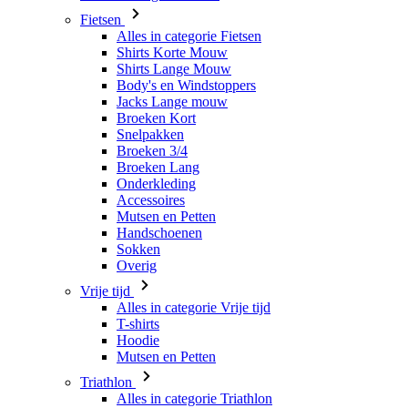
Body's en Windstoppers
Jacks Lange mouw
Broeken Kort
Snelpakken
Broeken 3/4
Broeken Lang
Onderkleding
Accessoires
Mutsen en Petten
Handschoenen
Sokken
Overig
Vrije tijd
Alles in categorie Vrije tijd
T-shirts
Hoodie
Mutsen en Petten
Triathlon
Alles in categorie Triathlon
Singlet
Snelpakken
Broeken Kort
Zomer 2026
Team replica's