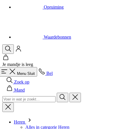
Waardebonnen
Je mandje is leeg
Bel
Menu
Sluit
Zoek op
Mand
Heren
Alles in categorie Heren
Fietsen
Alles in categorie Fietsen
Shirts Korte Mouw
Shirts Lange Mouw