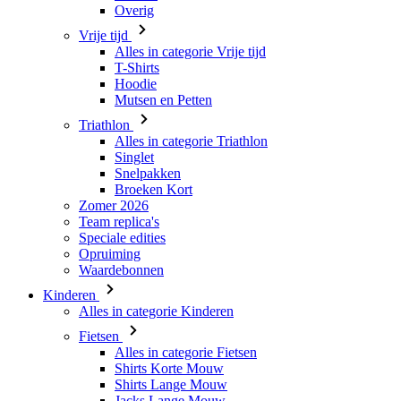
Hoodie
Mutsen en Petten
Triathlon
Alles in categorie Triathlon
Singlet
Snelpakken
Broeken Kort
Zomer 2026
Team replica's
Speciale edities
Opruiming
Waardebonnen
Kinderen
Alles in categorie Kinderen
Fietsen
Alles in categorie Fietsen
Shirts Korte Mouw
Shirts Lange Mouw
Jacks Lange Mouw
Broeken Kort
Broeken Lang
Accessoires
Handschoenen