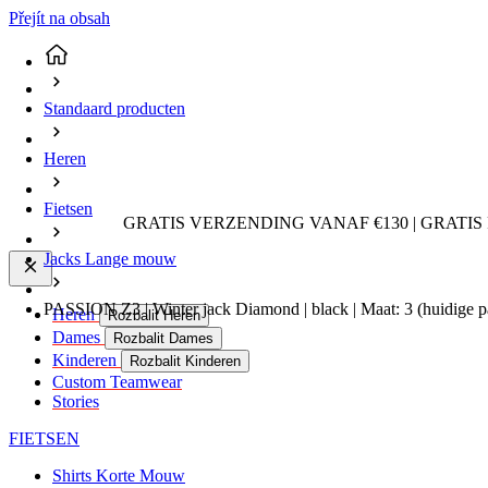
Přejít na obsah
Standaard producten
Heren
Fietsen
GRATIS VERZENDING VANAF €130 | GRATIS
Jacks Lange mouw
PASSION Z3 | Winter jack Diamond | black | Maat: 3
(huidige p
Heren
Rozbalit Heren
Dames
Rozbalit Dames
Kinderen
Rozbalit Kinderen
Custom Teamwear
Stories
FIETSEN
Shirts Korte Mouw