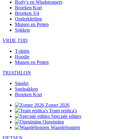
Body's en Windstoppers
Broeken Kort
Broeken 3/4
Onderkleding
Mutsen en Petten
Sokken
VRIJE TIJD
T-shirts
Hoodie
Mutsen en Petten
TRIATHLON
Singlet
Snelpakken
Broeken Kort
Zomer 2026
Team replica's
Speciale edities
Opruiming
Waardebonnen
FIETSEN