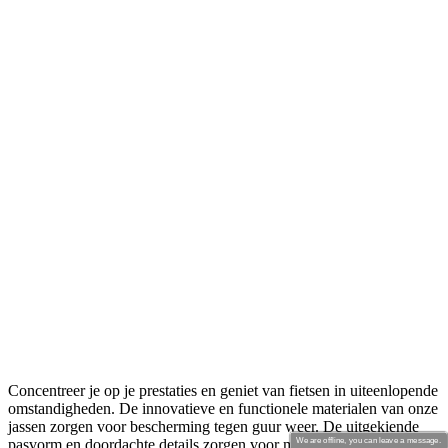
Concentreer je op je prestaties en geniet van fietsen in uiteenlopende
omstandigheden. De innovatieve en functionele materialen van onze
jassen zorgen voor bescherming tegen guur weer. De uitgekiende
pasvorm en doordachte details zorgen voor maximaal comfort.
Your Ride Made Better
We are offline, you can leave a message.