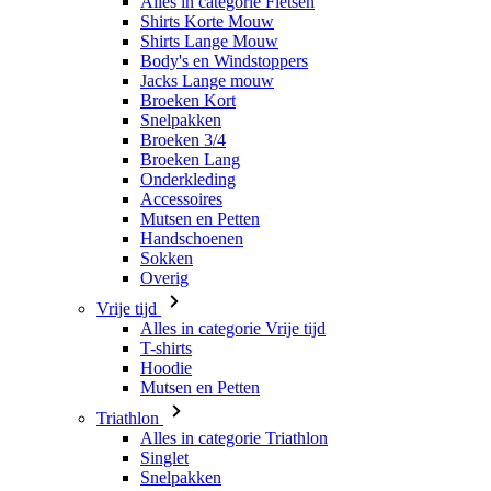
Broeken Kort
Snelpakken
Broeken 3/4
Broeken Lang
Onderkleding
Accessoires
Mutsen en Petten
Handschoenen
Sokken
Overig
Vrije tijd
Alles in categorie Vrije tijd
T-shirts
Hoodie
Mutsen en Petten
Triathlon
Alles in categorie Triathlon
Singlet
Snelpakken
Broeken Kort
Zomer 2026
Team replica's
Speciale edities
Opruiming