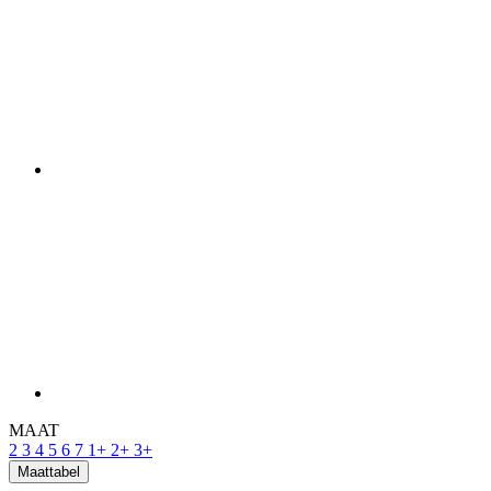
MAAT
2
3
4
5
6
7
1+
2+
3+
Maattabel
Op voorraad 2 pcs
voor verzending binnen 1 dag
Gratis levering
Prijs
179 €