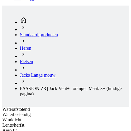
Standaard producten
Heren
Fietsen
Jacks Lange mouw
PASSION Z3 | Jack Vent+ | orange | Maat: 3+
(huidige
pagina)
Waterafstotend
Waterbestendig
Winddicht
Lente/herfst
Aero fit
Waterafstotend
Waterbestendig
Winddicht
Lente/herfst