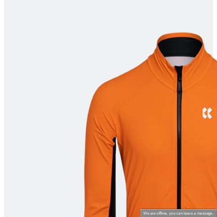
product[24260]
www.kalas.nl
11 maanden
4 weken
product[24061]
www.kalas.nl
11 maanden
4 weken
product[24095]
www.kalas.nl
11 maanden
4 weken
product[80000516]
www.kalas.nl
11 maanden
4 weken
product[24391]
www.kalas.nl
11 maanden
4 weken
product[80000646]
www.kalas.nl
11 maanden
4 weken
product[24244]
www.kalas.nl
11 maanden
4 weken
product[24284]
www.kalas.nl
11 maanden
4 weken
product[80000518]
www.kalas.nl
11 maanden
4 weken
product[24099]
www.kalas.nl
11 maanden
4 weken
We are offline, you can leave a message.