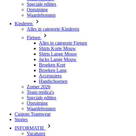
4 weken
Speciale edities
Opruiming
product[24345]
www.kalas.nl
11 maanden
Waardebonnen
4 weken
Kinderen
product[20000746]
www.kalas.nl
11 maanden
Alles in categorie Kinderen
4 weken
Fietsen
product[24276]
www.kalas.nl
11 maanden
4 weken
Alles in categorie Fietsen
Shirts Korte Mouw
product[24334]
www.kalas.nl
11 maanden
Shirts Lange Mouw
4 weken
Jacks Lange Mouw
product[24110]
www.kalas.nl
11 maanden
Broeken Kort
4 weken
Broeken Lang
Accessoires
product[24094]
www.kalas.nl
11 maanden
Handschoenen
4 weken
Zomer 2026
product[24081]
www.kalas.nl
11 maanden
Team replica's
4 weken
Speciale edities
Opruiming
product[24032]
www.kalas.nl
11 maanden
4 weken
Waardebonnen
Custom Teamwear
product[24107]
www.kalas.nl
11 maanden
Stories
4 weken
INFORMATIE
product[24536]
www.kalas.nl
11 maanden
Vacatures
4 weken