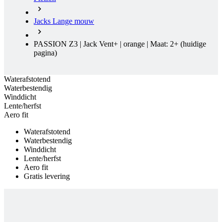
product[24154]
www.kalas.nl
11 maanden
4 weken
Jacks Lange mouw
product[24268]
www.kalas.nl
11 maanden
4 weken
PASSION Z3 | Jack Vent+ | orange | Maat: 2+
(huidige
product[24172]
www.kalas.nl
11 maanden
4 weken
pagina)
product[24179]
www.kalas.nl
11 maanden
4 weken
Waterafstotend
product[80000036]
www.kalas.nl
11 maanden
Waterbestendig
4 weken
Winddicht
Lente/herfst
product[24215]
www.kalas.nl
11 maanden
Aero fit
4 weken
product[20000859]
www.kalas.nl
11 maanden
Waterafstotend
4 weken
Waterbestendig
Winddicht
product[24103]
www.kalas.nl
11 maanden
4 weken
Lente/herfst
Aero fit
product[24159]
www.kalas.nl
11 maanden
Gratis levering
4 weken
product[24120]
www.kalas.nl
11 maanden
4 weken
product[24182]
www.kalas.nl
11 maanden
4 weken