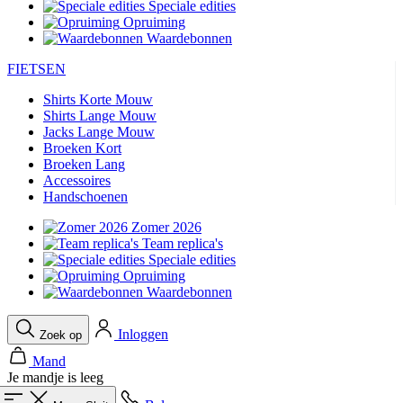
Speciale edities
Opruiming
product[24506]
www.kalas.nl
11 maanden
4 weken
Waardebonnen
product[24256]
www.kalas.nl
11 maanden
FIETSEN
4 weken
Shirts Korte Mouw
product[20000616]
www.kalas.nl
11 maanden
4 weken
Shirts Lange Mouw
Jacks Lange Mouw
product[80000016]
www.kalas.nl
11 maanden
Broeken Kort
4 weken
Broeken Lang
product[24203]
www.kalas.nl
11 maanden
Accessoires
4 weken
Handschoenen
product[24291]
www.kalas.nl
11 maanden
Zomer 2026
4 weken
Team replica's
product[20000085]
www.kalas.nl
11 maanden
Speciale edities
4 weken
Opruiming
Waardebonnen
product[24266]
www.kalas.nl
11 maanden
4 weken
product[24278]
www.kalas.nl
11 maanden
Inloggen
Zoek op
4 weken
Mand
product[24189]
www.kalas.nl
11 maanden
Je mandje is leeg
4 weken