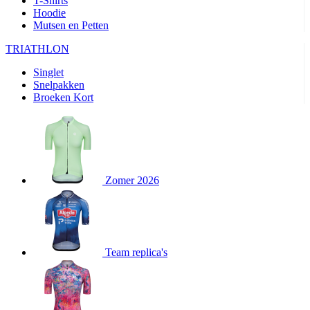
T-Shirts
product[80000905]
www.kalas.nl
1 jaar
Hoodie
Mutsen en Petten
product[80000903]
www.kalas.nl
1 jaar
product[80001034]
www.kalas.nl
1 jaar
TRIATHLON
product[80000951]
www.kalas.nl
1 jaar
Singlet
Snelpakken
product[80000046]
www.kalas.nl
1 jaar
Broeken Kort
product[24257]
www.kalas.nl
1 jaar
product[80001010]
www.kalas.nl
1 jaar
product[24293]
www.kalas.nl
1 jaar
product[80000922]
www.kalas.nl
1 jaar
Zomer 2026
product[80002188]
www.kalas.nl
1 jaar
product[80000997]
www.kalas.nl
1 jaar
product[80002564]
www.kalas.nl
1 jaar
product[80000040]
www.kalas.nl
1 jaar
Team replica's
product[24128]
www.kalas.nl
1 jaar
product[24135]
www.kalas.nl
1 jaar
product[80002191]
www.kalas.nl
1 jaar