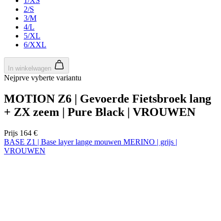
1/XS
ap
2/S
ba
3/M
ta
id
4/L
a
5/XL
do
6/XXL
wo
om
v
ge
In winkelwagen
t
Nejprve vyberte variantu
He
g
wi
MOTION Z6 | Gevoerde Fietsbroek lang
g
n
+ ZX zeem | Pure Black | VROUWEN
wo
ka
vo
Prijs
164 €
e
BASE Z1 | Base layer lange mouwen MERINO | grijs |
vo
b
VROUWEN
ee
st
ge
Lente/herfst
pa
ipCountry
www.kalas.nl
1 jaar
Ge
Lente/herfst
la
ge
Selecteer maat:
sl
va