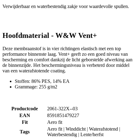
Verwijderbaar en waterbestendig zakje voor waardevolle spullen.
Hoofdmaterial - W&W Vent+
Noodzakelijk
Statistieken
Marketing
Deze membraanstof is in vier richtingen elastisch met een top
Functioneel
Niet geclassificeerd
performance binnenste laag. Vent+ geeft zo een goed niveau van
bescherming en comfort dankzij de licht geborstelde afwerking aan
Strikt noodzakelijke cookies maken de
de binnenzijde. Het beschermingsniveau is verbeterd door middel
kernfunctionaliteiten van de website mogelijk, zoals
van een waterafstotende coating.
gebruikersaanmelding en accountbeheer. De
website kan niet goed worden gebruikt zonder de
Stoffen: 86% PES, 14% EA
strikt noodzakelijke cookies.
Grammage: 255 g/m2
Aanbieder
/
Naam
Vervaldatum
O
Domein
CookieScriptConsent
5 maanden 3
De
CookieScript
Productcode
2061-322X--03
weken
wo
.kalas.nl
do
EAN
8591851479227
Sc
Fit
Aero fit
o
c
Aero fit | Winddicht | Waterafstotend |
va
Tags
Waterbestendig | Lente/herfst
o