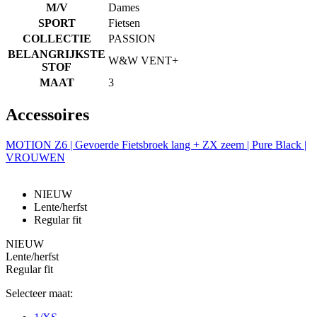
co
M/V
Dames
va
SPORT
Fietsen
Sc
no
COLLECTIE
PASSION
co
BELANGRIJKSTE
W&W VENT+
VISITOR_PRIVACY_METADATA
5 maanden 4
De
YouTube
STOF
weken
wo
.youtube.com
MAAT
3
o
t
de
Google
Accessoires
pr
Privacy Policy
v
in
si
MOTION Z6 | Gevoerde Fietsbroek lang + ZX zeem | Pure Black |
He
VROUWEN
ge
t
de
be
NIEUW
ve
Lente/herfst
pr
Regular fit
in
z
v
NIEUW
w
Lente/herfst
ge
Regular fit
t
se
Selecteer maat:
PHPSESSID
Sessie
C
PHP.net
ge
www.kalas.nl