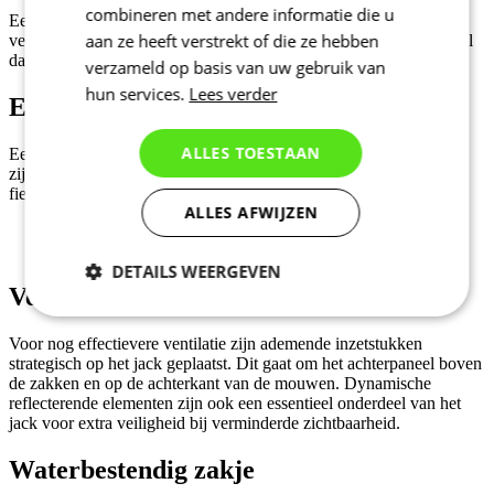
combineren met andere informatie die u
Een onmisbaar onderdeel van het jack is een hoge kraag met
aan ze heeft verstrekt of die ze hebben
versteviging. Deze is gevoerd met een prettig aanvoelend materiaal
dat beschermt tegen wind en kou.
verzameld op basis van uw gebruik van
hun services.
Lees verder
Elastische tailleband
ALLES TOESTAAN
Een brede en elastische band aan de onderzijde houdt het jack op
zijn plaats, voorkomt dat de bovenkant omhoog kruipt tijdens het
fietsen en helpt tevens de warmte vast te houden.
ALLES AFWIJZEN
DETAILS WEERGEVEN
Ventilatie en reflecterende elementen
Noodzakelijk
Statistieken
Voor nog effectievere ventilatie zijn ademende inzetstukken
strategisch op het jack geplaatst. Dit gaat om het achterpaneel boven
de zakken en op de achterkant van de mouwen. Dynamische
reflecterende elementen zijn ook een essentieel onderdeel van het
Marketing
Functioneel
jack voor extra veiligheid bij verminderde zichtbaarheid.
Waterbestendig zakje
Niet geclassificeerd