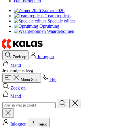
Handschoenen
Zomer 2026
Team replica's
Speciale edities
Opruiming
Waardebonnen
Inloggen
Zoek op
Mand
Je mandje is leeg
Bel
Menu
Sluit
Zoek op
Mand
Inloggen
Terug