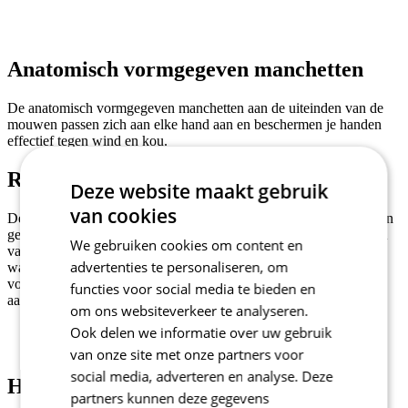
Anatomisch vormgegeven manchetten
De anatomisch vormgegeven manchetten aan de uiteinden van de
mouwen passen zich aan elke hand aan en beschermen je handen
effectief tegen wind en kou.
Robuuste rits
Deze website maakt gebruik
van cookies
De jas is voorzien van een robuuste ritssluiting die tijdens het rijden
gemakkelijk met één hand te openen en te sluiten is. De stevigheid
We gebruiken cookies om content en
van de ritssluiting in combinatie met de binnenvoering helpen je
advertenties te personaliseren, om
warm te houden bij koud weer. Beide uiteinden van de ritsen zijn
voorzien van afdekkingen. De onderste voorkomt beschadigingen
functies voor social media te bieden en
aan het jack en de bovenste het schuren van de kin.
om ons websiteverkeer te analyseren.
Ook delen we informatie over uw gebruik
van onze site met onze partners voor
social media, adverteren en analyse. Deze
Hoge kraag
partners kunnen deze gegevens