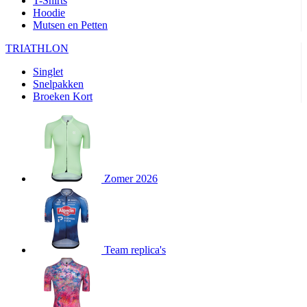
T-Shirts
product[80000905]
www.kalas.nl
1 jaar
Hoodie
Mutsen en Petten
product[80000903]
www.kalas.nl
1 jaar
product[80001034]
www.kalas.nl
1 jaar
TRIATHLON
product[80000951]
www.kalas.nl
1 jaar
Singlet
Snelpakken
product[80000046]
www.kalas.nl
1 jaar
Broeken Kort
product[24257]
www.kalas.nl
1 jaar
product[80001010]
www.kalas.nl
1 jaar
product[24293]
www.kalas.nl
1 jaar
product[80000922]
www.kalas.nl
1 jaar
Zomer 2026
product[80002188]
www.kalas.nl
1 jaar
product[80000997]
www.kalas.nl
1 jaar
product[80002564]
www.kalas.nl
1 jaar
product[80000040]
www.kalas.nl
1 jaar
Team replica's
product[24128]
www.kalas.nl
1 jaar
product[24135]
www.kalas.nl
1 jaar
product[80002191]
www.kalas.nl
1 jaar