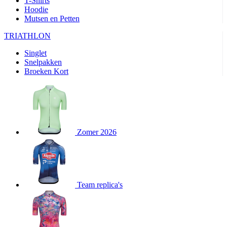
T-Shirts
product[80000905]
www.kalas.nl
1 jaar
Hoodie
Mutsen en Petten
product[80000903]
www.kalas.nl
1 jaar
product[80001034]
www.kalas.nl
1 jaar
TRIATHLON
product[80000951]
www.kalas.nl
1 jaar
Singlet
Snelpakken
product[80000046]
www.kalas.nl
1 jaar
Broeken Kort
product[24257]
www.kalas.nl
1 jaar
product[80001010]
www.kalas.nl
1 jaar
product[24293]
www.kalas.nl
1 jaar
product[80000922]
www.kalas.nl
1 jaar
Zomer 2026
product[80002188]
www.kalas.nl
1 jaar
product[80000997]
www.kalas.nl
1 jaar
product[80002564]
www.kalas.nl
1 jaar
product[80000040]
www.kalas.nl
1 jaar
Team replica's
product[24128]
www.kalas.nl
1 jaar
product[24135]
www.kalas.nl
1 jaar
product[80002191]
www.kalas.nl
1 jaar