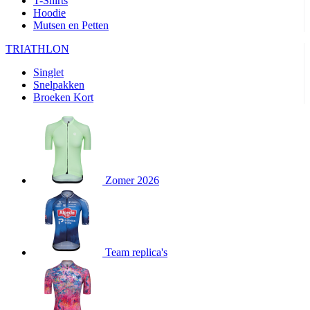
T-Shirts
product[80000905]
www.kalas.nl
1 jaar
Hoodie
Mutsen en Petten
product[80000903]
www.kalas.nl
1 jaar
product[80001034]
www.kalas.nl
1 jaar
TRIATHLON
product[80000951]
www.kalas.nl
1 jaar
Singlet
Snelpakken
product[80000046]
www.kalas.nl
1 jaar
Broeken Kort
product[24257]
www.kalas.nl
1 jaar
product[80001010]
www.kalas.nl
1 jaar
product[24293]
www.kalas.nl
1 jaar
product[80000922]
www.kalas.nl
1 jaar
Zomer 2026
product[80002188]
www.kalas.nl
1 jaar
product[80000997]
www.kalas.nl
1 jaar
product[80002564]
www.kalas.nl
1 jaar
product[80000040]
www.kalas.nl
1 jaar
Team replica's
product[24128]
www.kalas.nl
1 jaar
product[24135]
www.kalas.nl
1 jaar
product[80002191]
www.kalas.nl
1 jaar