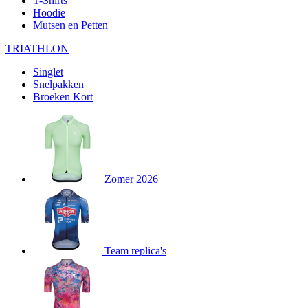
T-Shirts
product[80000905]
www.kalas.nl
1 jaar
Hoodie
Mutsen en Petten
product[80000903]
www.kalas.nl
1 jaar
product[80001034]
www.kalas.nl
1 jaar
TRIATHLON
product[80000951]
www.kalas.nl
1 jaar
Singlet
Snelpakken
product[80000046]
www.kalas.nl
1 jaar
Broeken Kort
product[24257]
www.kalas.nl
1 jaar
product[80001010]
www.kalas.nl
1 jaar
product[24293]
www.kalas.nl
1 jaar
product[80000922]
www.kalas.nl
1 jaar
Zomer 2026
product[80002188]
www.kalas.nl
1 jaar
product[80000997]
www.kalas.nl
1 jaar
product[80002564]
www.kalas.nl
1 jaar
product[80000040]
www.kalas.nl
1 jaar
Team replica's
product[24128]
www.kalas.nl
1 jaar
product[24135]
www.kalas.nl
1 jaar
product[80002191]
www.kalas.nl
1 jaar