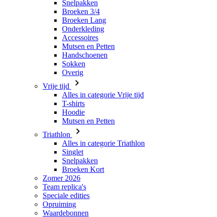
Snelpakken
Broeken 3/4
Broeken Lang
Onderkleding
Accessoires
Mutsen en Petten
Handschoenen
Sokken
Overig
Vrije tijd
Alles in categorie Vrije tijd
T-shirts
Hoodie
Mutsen en Petten
Triathlon
Alles in categorie Triathlon
Singlet
Snelpakken
Broeken Kort
Zomer 2026
Team replica's
Speciale edities
Opruiming
Waardebonnen