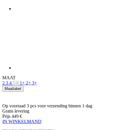
MAAT
2
3
4
5
6
1+
2+
3+
Maattabel
Op voorraad 3 pcs
voor verzending binnen 1 dag
Gratis levering
Prijs
449 €
IN WINKELMAND