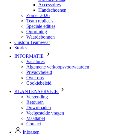
Accessoires
Handschoenen
Zomer 2026
Team replica's
Speciale edities
Opruiming
Waardebonnen
Custom Teamwear
Stories
INFORMATIE
Vacatures
Algemene verkoopsvoorwaarden
Privacybeleid
Over ons
Cookiebeleid
KLANTENSERVICE
Verzending
Retouren
Downloaden
Veelgestelde vragen
Maattabel
Contact
Inloggen