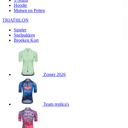
T-Shirts
product[80000905]
www.kalas.nl
1 jaar
Hoodie
Mutsen en Petten
product[80000903]
www.kalas.nl
1 jaar
product[80001034]
www.kalas.nl
1 jaar
TRIATHLON
product[80000951]
www.kalas.nl
1 jaar
Singlet
Snelpakken
product[80000046]
www.kalas.nl
1 jaar
Broeken Kort
product[24257]
www.kalas.nl
1 jaar
product[80001010]
www.kalas.nl
1 jaar
product[24293]
www.kalas.nl
1 jaar
product[80000922]
www.kalas.nl
1 jaar
Zomer 2026
product[80002188]
www.kalas.nl
1 jaar
product[80000997]
www.kalas.nl
1 jaar
product[80002564]
www.kalas.nl
1 jaar
product[80000040]
www.kalas.nl
1 jaar
Team replica's
product[24128]
www.kalas.nl
1 jaar
product[24135]
www.kalas.nl
1 jaar
product[80002191]
www.kalas.nl
1 jaar