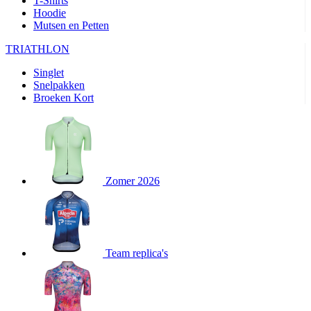
T-Shirts
product[80000905]
www.kalas.nl
1 jaar
Hoodie
Mutsen en Petten
product[80000903]
www.kalas.nl
1 jaar
product[80001034]
www.kalas.nl
1 jaar
TRIATHLON
product[80000951]
www.kalas.nl
1 jaar
Singlet
Snelpakken
product[80000046]
www.kalas.nl
1 jaar
Broeken Kort
product[24257]
www.kalas.nl
1 jaar
product[80001010]
www.kalas.nl
1 jaar
product[24293]
www.kalas.nl
1 jaar
product[80000922]
www.kalas.nl
1 jaar
Zomer 2026
product[80002188]
www.kalas.nl
1 jaar
product[80000997]
www.kalas.nl
1 jaar
product[80002564]
www.kalas.nl
1 jaar
product[80000040]
www.kalas.nl
1 jaar
Team replica's
product[24128]
www.kalas.nl
1 jaar
product[24135]
www.kalas.nl
1 jaar
product[80002191]
www.kalas.nl
1 jaar