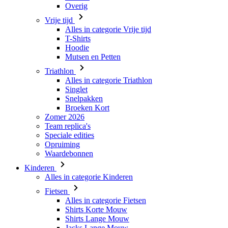
Hoodie
Mutsen en Petten
Triathlon
Alles in categorie Triathlon
Singlet
Snelpakken
Broeken Kort
Zomer 2026
Team replica's
Speciale edities
Opruiming
Waardebonnen
Kinderen
Alles in categorie Kinderen
Fietsen
Alles in categorie Fietsen
Shirts Korte Mouw
Shirts Lange Mouw
Jacks Lange Mouw
Broeken Kort
Broeken Lang
Accessoires
Handschoenen