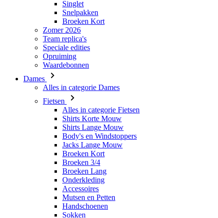
Speciale edities
Opruiming
Waardebonnen
Dames
Alles in categorie Dames
Fietsen
Alles in categorie Fietsen
Shirts Korte Mouw
Shirts Lange Mouw
Body's en Windstoppers
Jacks Lange Mouw
Broeken Kort
Broeken 3/4
Broeken Lang
Onderkleding
Accessoires
Mutsen en Petten
Handschoenen
Sokken
Overig
Vrije tijd
Alles in categorie Vrije tijd
T-Shirts