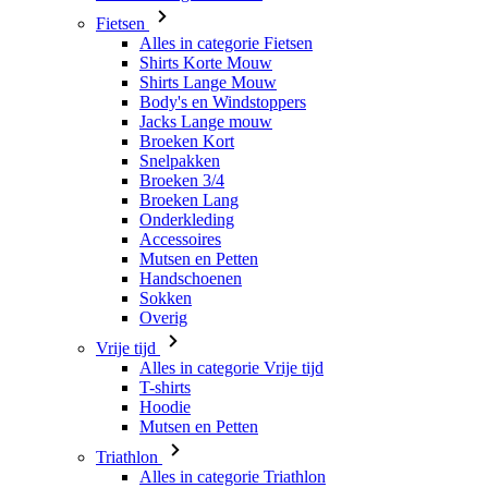
Body's en Windstoppers
Jacks Lange mouw
Broeken Kort
Snelpakken
Broeken 3/4
Broeken Lang
Onderkleding
Accessoires
Mutsen en Petten
Handschoenen
Sokken
Overig
Vrije tijd
Alles in categorie Vrije tijd
T-shirts
Hoodie
Mutsen en Petten
Triathlon
Alles in categorie Triathlon
Singlet
Snelpakken
Broeken Kort
Zomer 2026
Team replica's