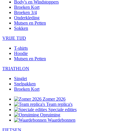
Body's en Windstoppers
Broeken Kort
Broeken 3/4
Onderkleding
Mutsen en Petten
Sokken
VRIJE TIJD
T-shirts
Hoodie
Mutsen en Petten
TRIATHLON
Singlet
Snelpakken
Broeken Kort
Zomer 2026
Team replica's
Speciale edities
Opruiming
Waardebonnen
FIETSEN