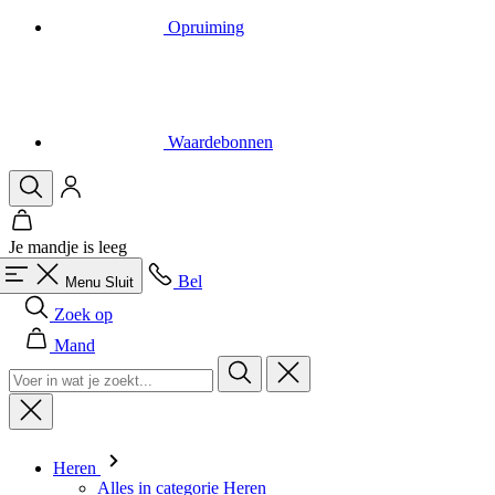
Waardebonnen
Je mandje is leeg
Bel
Menu
Sluit
Zoek op
Mand
Heren
Alles in categorie Heren
Fietsen
Alles in categorie Fietsen
Shirts Korte Mouw
Shirts Lange Mouw