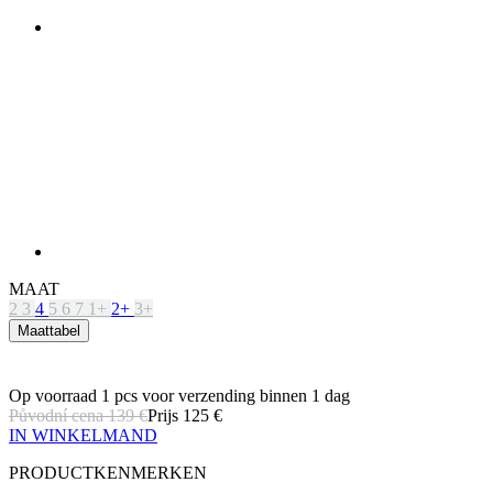
MAAT
2
3
4
5
6
7
1+
2+
3+
Maattabel
Op voorraad 1 pcs
voor verzending binnen 1 dag
Původní cena
139 €
Prijs
125 €
IN WINKELMAND
PRODUCTKENMERKEN
ADEMEND VERMOGEN