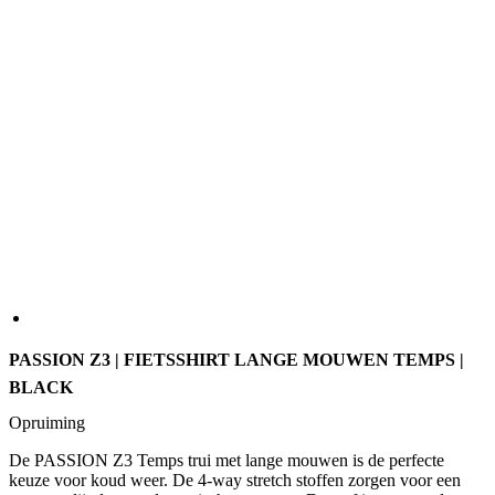
PASSION Z3 | FIETSSHIRT LANGE MOUWEN TEMPS |
BLACK
Opruiming
De PASSION Z3 Temps trui met lange mouwen is de perfecte
keuze voor koud weer. De 4-way stretch stoffen zorgen voor een
gestroomlijnde, aerodynamische pasvorm. De stof is zeer goed
ademend en helpt je lichaamstemperatuur te reguleren en je koel en
droog te houden. De zacht geborstelde binnenstof voelt warm aan
op je huid. Er is een lange, verborgen ritssluiting met verbeterde
afdekking voor extra comfort. Tot slot zorgen reflecterende details