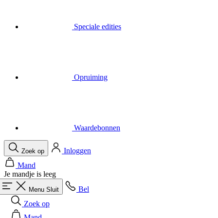
Opruiming
Waardebonnen
Inloggen
Zoek op
Mand
Je mandje is leeg
Bel
Menu
Sluit
Zoek op
Mand