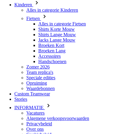
Shirts Korte Mouw
Shirts Lange Mouw
Jacks Lange Mouw
Broeken Kort
Broeken Lang
Accessoires
Handschoenen
Zomer 2026
Team replica's
Speciale edities
Opruiming
Waardebonnen
Custom Teamwear
Stories
INFORMATIE
Vacatures
Algemene verkoopsvoorwaarden
Privacybeleid
Over ons
Cookiebeleid
KLANTENSERVICE
Verzending
Retouren
Downloaden