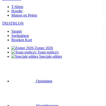
T-Shirts
Hoodie
Mutsen en Petten
TRIATHLON
Singlet
Snelpakken
Broeken Kort
Zomer 2026
Team replica's
Speciale edities
Opruiming
Waardebonnen
FIETSEN
Shirts Korte Mouw
Shirts Lange Mouw