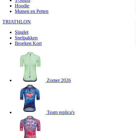
T-Shirts
product[80000905]
www.kalas.nl
1 jaar
Hoodie
Mutsen en Petten
product[80000903]
www.kalas.nl
1 jaar
product[80001034]
www.kalas.nl
1 jaar
TRIATHLON
product[80000951]
www.kalas.nl
1 jaar
Singlet
Snelpakken
product[80000046]
www.kalas.nl
1 jaar
Broeken Kort
product[24257]
www.kalas.nl
1 jaar
product[80001010]
www.kalas.nl
1 jaar
product[24293]
www.kalas.nl
1 jaar
product[80000922]
www.kalas.nl
1 jaar
Zomer 2026
product[80002188]
www.kalas.nl
1 jaar
product[80000997]
www.kalas.nl
1 jaar
product[80002564]
www.kalas.nl
1 jaar
product[80000040]
www.kalas.nl
1 jaar
Team replica's
product[24128]
www.kalas.nl
1 jaar
product[24135]
www.kalas.nl
1 jaar
product[80002191]
www.kalas.nl
1 jaar