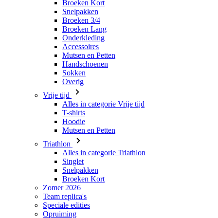
Broeken Kort
Snelpakken
Broeken 3/4
Broeken Lang
Onderkleding
Accessoires
Mutsen en Petten
Handschoenen
Sokken
Overig
Vrije tijd
Alles in categorie Vrije tijd
T-shirts
Hoodie
Mutsen en Petten
Triathlon
Alles in categorie Triathlon
Singlet
Snelpakken
Broeken Kort
Zomer 2026
Team replica's
Speciale edities
Opruiming