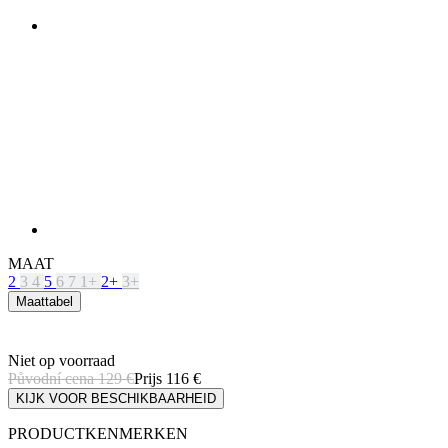
MAAT
2
3
4
5
6
7
1+
2+
3+
Maattabel
Niet op voorraad
Původní cena
129 €
Prijs
116 €
KIJK VOOR BESCHIKBAARHEID
PRODUCTKENMERKEN