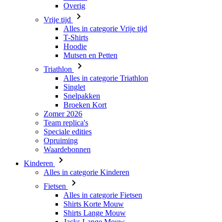
Hoodie
Mutsen en Petten
Triathlon
Alles in categorie Triathlon
Singlet
Snelpakken
Broeken Kort
Zomer 2026
Team replica's
Speciale edities
Opruiming
Waardebonnen
Kinderen
Alles in categorie Kinderen
Fietsen
Alles in categorie Fietsen
Shirts Korte Mouw
Shirts Lange Mouw
Jacks Lange Mouw
Broeken Kort
Broeken Lang
Accessoires
Handschoenen