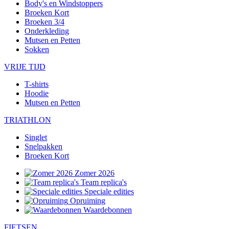
Body's en Windstoppers
Broeken Kort
Broeken 3/4
Onderkleding
Mutsen en Petten
Sokken
VRIJE TIJD
T-shirts
Hoodie
Mutsen en Petten
TRIATHLON
Singlet
Snelpakken
Broeken Kort
Zomer 2026
Team replica's
Speciale edities
Opruiming
Waardebonnen
FIETSEN