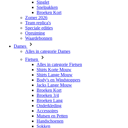
Speciale edities
Opruiming
Waardebonnen
Dames
Alles in categorie Dames
Fietsen
Alles in categorie Fietsen
Shirts Korte Mouw
Shirts Lange Mouw
Body's en Windstoppers
Jacks Lange Mouw
Broeken Kort
Broeken 3/4
Broeken Lang
Onderkleding
Accessoires
Mutsen en Petten
Handschoenen
Sokken
Overig
Vrije tijd
Alles in categorie Vrije tijd
T-Shirts