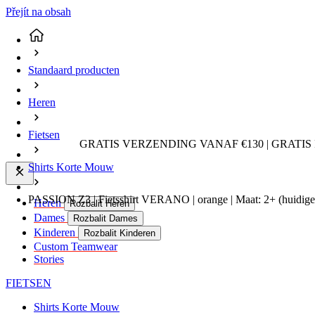
Přejít na obsah
Standaard producten
Heren
Fietsen
GRATIS VERZENDING VANAF €130 | GRATIS
Shirts Korte Mouw
PASSION Z3 | Fietsshirt VERANO | orange | Maat: 2+
(huidige
Heren
Rozbalit Heren
Dames
Rozbalit Dames
Kinderen
Rozbalit Kinderen
Custom Teamwear
Stories
FIETSEN
Shirts Korte Mouw