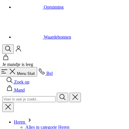
Waardebonnen
Je mandje is leeg
Bel
Menu
Sluit
Zoek op
Mand
Heren
Alles in categorie Heren
Fietsen
Alles in categorie Fietsen
Shirts Korte Mouw
Shirts Lange Mouw