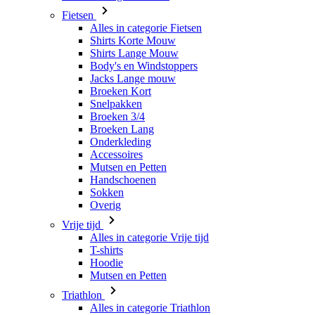
Body's en Windstoppers
Jacks Lange mouw
Broeken Kort
Snelpakken
Broeken 3/4
Broeken Lang
Onderkleding
Accessoires
Mutsen en Petten
Handschoenen
Sokken
Overig
Vrije tijd
Alles in categorie Vrije tijd
T-shirts
Hoodie
Mutsen en Petten
Triathlon
Alles in categorie Triathlon
Singlet
Snelpakken
Broeken Kort
Zomer 2026
Team replica's