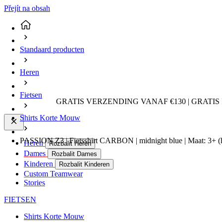
Přejít na obsah
Standaard producten
Heren
Fietsen
GRATIS VERZENDING VANAF €130 | GRATIS
Shirts Korte Mouw
PASSION Z3 | Fietsshirt CARBON | midnight blue | Maat: 3+
(
Heren
Rozbalit Heren
Dames
Rozbalit Dames
Kinderen
Rozbalit Kinderen
Custom Teamwear
Stories
FIETSEN
Shirts Korte Mouw