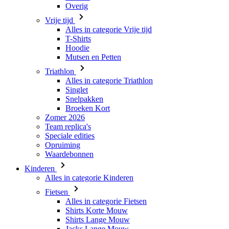
Overig
Vrije tijd
Alles in categorie Vrije tijd
T-Shirts
Hoodie
Mutsen en Petten
Triathlon
Alles in categorie Triathlon
Singlet
Snelpakken
Broeken Kort
Zomer 2026
Team replica's
Speciale edities
Opruiming
Waardebonnen
Kinderen
Alles in categorie Kinderen
Fietsen
Alles in categorie Fietsen
Shirts Korte Mouw
Shirts Lange Mouw
Jacks Lange Mouw