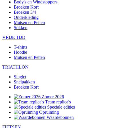
Body's en Windstoppers
Broeken Kort
Broeken 3/4
Onderkleding
Mutsen en Petten
Sokken
VRIJE TIJD
T-shirts
Hoodie
Mutsen en Petten
TRIATHLON
Singlet
Snelpakken
Broeken Kort
Zomer 2026
Team replica's
Speciale edities
Opruiming
Waardebonnen
FIETSEN