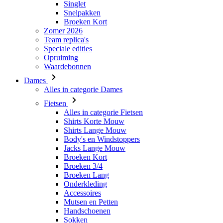
Singlet
Snelpakken
Broeken Kort
Zomer 2026
Team replica's
Speciale edities
Opruiming
Waardebonnen
Dames
Alles in categorie Dames
Fietsen
Alles in categorie Fietsen
Shirts Korte Mouw
Shirts Lange Mouw
Body's en Windstoppers
Jacks Lange Mouw
Broeken Kort
Broeken 3/4
Broeken Lang
Onderkleding
Accessoires
Mutsen en Petten
Handschoenen
Sokken