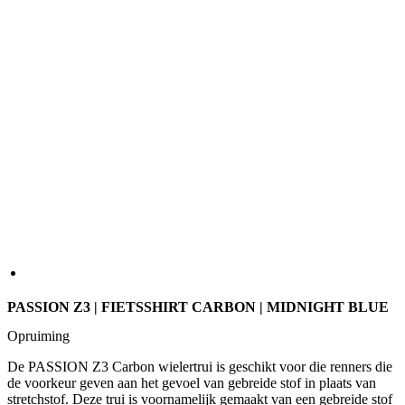
PASSION Z3 | FIETSSHIRT CARBON | MIDNIGHT BLUE
Opruiming
De PASSION Z3 Carbon wielertrui is geschikt voor die renners die
de voorkeur geven aan het gevoel van gebreide stof in plaats van
stretchstof. Deze trui is voornamelijk gemaakt van een gebreide stof
die sneldrogend is en zweet snel van je huid afvoert om je droog te
houden. Met een gestroomlijnde pasvorm en comfortabel materiaal
voldoet deze trui aan de hoogste verwachtingen van elke wielrenner.
MAAT