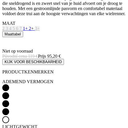
2
3
4
5
6
7
1+
2+
3+
Maattabel
Niet op voorraad
Původní cena
119 €
Prijs
95,20 €
KIJK VOOR BESCHIKBAARHEID
PRODUCTKENMERKEN
ADEMEND VERMOGEN
LICHTGEWICHT