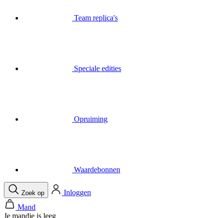
Speciale edities
Opruiming
Waardebonnen
Inloggen
Zoek op
Mand
Je mandje is leeg
Bel
Menu
Sluit
Zoek op
Mand