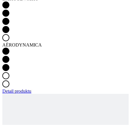
AËRODYNAMICA
Detail produktu
PASSION Z3 | FIETSSHIRT CARBON |
MIDNIGHT BLUE
KIJK VOOR BESCHIKBAARHEID