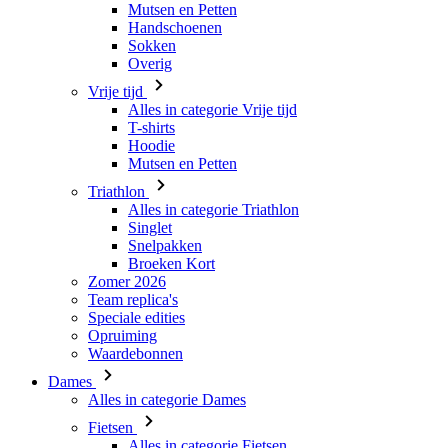
Vrije tijd
Alles in categorie Vrije tijd
T-shirts
Hoodie
Mutsen en Petten
Triathlon
Alles in categorie Triathlon
Singlet
Snelpakken
Broeken Kort
Zomer 2026
Team replica's
Speciale edities
Opruiming
Waardebonnen
Dames
Alles in categorie Dames
Fietsen
Alles in categorie Fietsen
Shirts Korte Mouw
Shirts Lange Mouw
Body's en Windstoppers
Jacks Lange Mouw