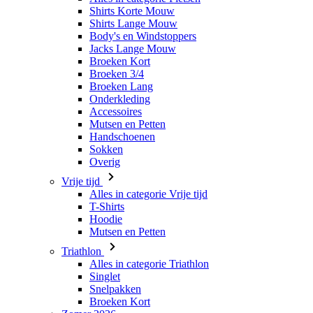
Broeken Kort
Broeken 3/4
Broeken Lang
Onderkleding
Accessoires
Mutsen en Petten
Handschoenen
Sokken
Overig
Vrije tijd
Alles in categorie Vrije tijd
T-Shirts
Hoodie
Mutsen en Petten
Triathlon
Alles in categorie Triathlon
Singlet
Snelpakken
Broeken Kort
Zomer 2026
Team replica's
Speciale edities
Opruiming
Waardebonnen