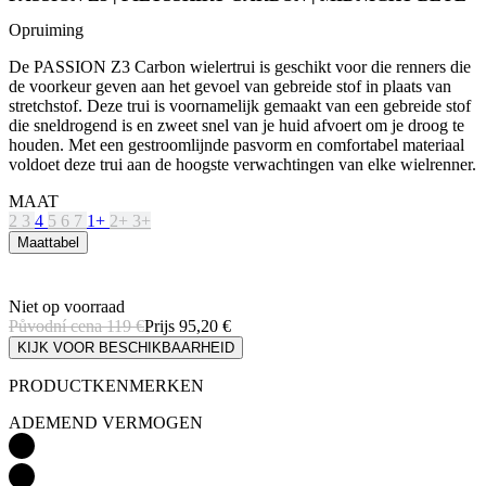
Opruiming
De PASSION Z3 Carbon wielertrui is geschikt voor die renners die
de voorkeur geven aan het gevoel van gebreide stof in plaats van
stretchstof. Deze trui is voornamelijk gemaakt van een gebreide stof
die sneldrogend is en zweet snel van je huid afvoert om je droog te
houden. Met een gestroomlijnde pasvorm en comfortabel materiaal
voldoet deze trui aan de hoogste verwachtingen van elke wielrenner.
MAAT
2
3
4
5
6
7
1+
2+
3+
Maattabel
Niet op voorraad
Původní cena
119 €
Prijs
95,20 €
KIJK VOOR BESCHIKBAARHEID
PRODUCTKENMERKEN
ADEMEND VERMOGEN