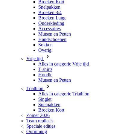
Broeken Kort
Snelpakken
Broeken 3/4
Broeken Lang
Onderkleding
Accessoires
Mutsen en Petten
Handschoenen
Sokken
Overig
Vrije tijd
Alles in categorie Vrije tijd
T-shirts
Hoodie
Mutsen en Petten
Triathlon
Alles in categorie Triathlon
Singlet
Snelpakken
Broeken Kort
Zomer 2026
Team replica's
Speciale edities
Opruiming