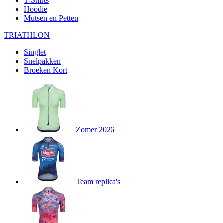
T-Shirts
product[80000905]
www.kalas.nl
1 jaar
Hoodie
Mutsen en Petten
product[80000903]
www.kalas.nl
1 jaar
product[80001034]
www.kalas.nl
1 jaar
TRIATHLON
product[80000951]
www.kalas.nl
1 jaar
Singlet
Snelpakken
product[80000046]
www.kalas.nl
1 jaar
Broeken Kort
product[24257]
www.kalas.nl
1 jaar
product[80001010]
www.kalas.nl
1 jaar
product[24293]
www.kalas.nl
1 jaar
product[80000922]
www.kalas.nl
1 jaar
Zomer 2026
product[80002188]
www.kalas.nl
1 jaar
product[80000997]
www.kalas.nl
1 jaar
product[80002564]
www.kalas.nl
1 jaar
product[80000040]
www.kalas.nl
1 jaar
Team replica's
product[24128]
www.kalas.nl
1 jaar
product[24135]
www.kalas.nl
1 jaar
product[80002191]
www.kalas.nl
1 jaar