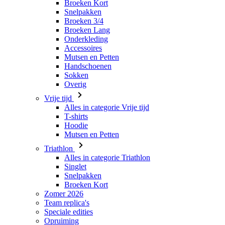
Broeken Kort
Snelpakken
Broeken 3/4
Broeken Lang
Onderkleding
Accessoires
Mutsen en Petten
Handschoenen
Sokken
Overig
Vrije tijd
Alles in categorie Vrije tijd
T-shirts
Hoodie
Mutsen en Petten
Triathlon
Alles in categorie Triathlon
Singlet
Snelpakken
Broeken Kort
Zomer 2026
Team replica's
Speciale edities
Opruiming