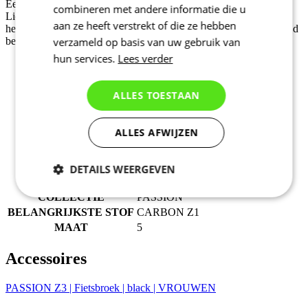
Een verbeterde versie van ons bewaard materiaal Carbon.
combineren met andere informatie die u
Lichtgewicht polyesterweefsel met bijmenging van carbonvezel
aan ze heeft verstrekt of die ze hebben
helpt beter het zweet af te voeren van het lichaam en is tegelijkertijd
bestand tegen slijtage en scheuren.
verzameld op basis van uw gebruik van
hun services.
Lees verder
Grammage: 150g/m2
ALLES TOESTAAN
ALLES AFWIJZEN
Productcode
1036-062X--05
EAN
8591851477049
M/V
Dames
DETAILS WEERGEVEN
SPORT
Fietsen
COLLECTIE
PASSION
Noodzakelijk
Statistieken
BELANGRIJKSTE STOF
CARBON Z1
MAAT
5
Marketing
Functioneel
Accessoires
PASSION Z3 | Fietsbroek | black | VROUWEN
Niet geclassificeerd