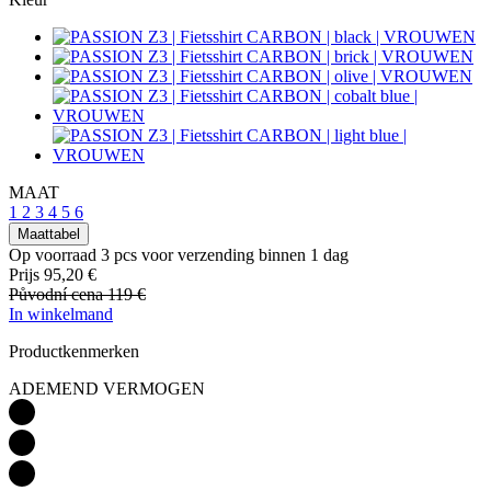
MAAT
1
2
3
4
5
6
Maattabel
Op voorraad 3 pcs
voor verzending binnen 1 dag
Prijs
95,20 €
Původní cena
119 €
In winkelmand
Productkenmerken
ADEMEND VERMOGEN