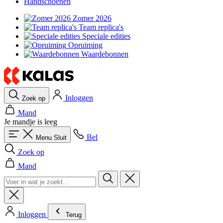
Handschoenen
Zomer 2026
Team replica's
Speciale edities
Opruiming
Waardebonnen
Inloggen
Zoek op
Mand
Je mandje is leeg
Bel
Menu
Sluit
Zoek op
Mand
Inloggen
Terug