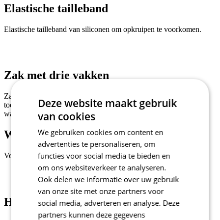
Elastische tailleband
Elastische tailleband van siliconen om opkruipen te voorkomen.
Zak met drie vakken
Zak met drie vakken die dankzij de piramidevorm eenvoudig
Deze website maakt gebruik
toegankelijk is. Met verwijderbaar waterproof zakje voor
van cookies
waardevolle items.
We gebruiken cookies om content en
Waterbestendig zakje
advertenties te personaliseren, om
functies voor social media te bieden en
Verwijderbaar en waterbestendig zakje voor waardevolle spullen.
om ons websiteverkeer te analyseren.
Ook delen we informatie over uw gebruik
van onze site met onze partners voor
Hoofdmaterial - CARBON Z1
social media, adverteren en analyse. Deze
partners kunnen deze gegevens